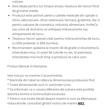
culoare.
Este ideala pentru tot timpul anului, tesatura din tercot fiind
de grosime medie.
Produsul este potrivit pentru cadrele medicale din spitale si
clinici, laboratoare, clinici veterinare, farmacii, gradinite, dar si
pentru saloane de cosmetica, industria alimentara, HoReCa
sau orice alt domeniu ce utilizeaza imbracaminte sau
echipamente de lucru.
Tesatura: tercot special creat pentru imbracamintea de lucru,
cu 65% poliester si 35% bumbac.
Recomandam spalarea la maxim 40 de grade si stoarcerea la
intensitate mica. In acest fel culorile nu ies, isi pastreaza
intensitatea mai mult timp si produsul se calca usor.
Produs fabricat in Romania.
Vezi mai jos ce marime ti se potriveste.
* Marimile din tabel se refera la dimensiunea produsului finit.
* Toate dimensiunile sunt in centimetri (cm).
* Va informam ca o usoara diferenta de culoare este posibila
datorita luminii si luminozitatii ecranului.
* Pentru mai multe detalii despre marimi si cum se efectueaza
masuratorile, consultati ghidul nostru de marimi
AICI
.