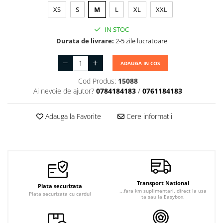
XS
S
M
L
XL
XXL
IN STOC
Durata de livrare:
2-5 zile lucratoare
ADAUGA IN COS
Cod Produs:
15088
Ai nevoie de ajutor?
0784184183
/
0761184183
Adauga la Favorite
Cere informatii
Transport National
Plata securizata
...fara km suplimentari, direct la usa
Plata securizata cu cardul
ta sau la Easybox.