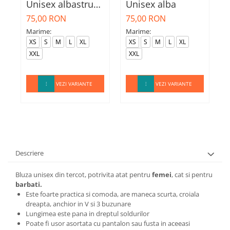
Unisex albastru
Unisex alba
U
marin
75,00 RON
75,00 RON
7
Marime:
Marime:
M
XS
S
M
L
XL
XS
S
M
L
XL
XXL
XXL
VEZI VARIANTE
VEZI VARIANTE
Descriere
Bluza unisex din tercot, potrivita atat pentru
femei
, cat si pentru
barbati.
Este foarte practica si comoda, are maneca scurta, croiala
dreapta, anchior in V si 3 buzunare
Lungimea este pana in dreptul soldurilor
Poate fi usor asortata cu pantalon sau fusta in aceeasi