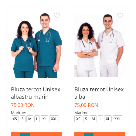
Bluza tercot Unisex
Bluza tercot Unisex
albastru marin
alba
75,00 RON
75,00 RON
Marime:
Marime:
XS
S
M
L
XL
XXL
XS
S
M
L
XL
XXL