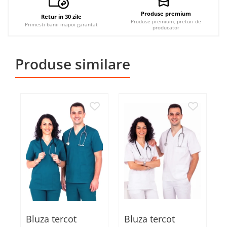
Produse premium
Retur in 30 zile
Produse premium, preturi de
Primesti banii inapoi garantat
producator
Produse similare
Bluza tercot
Bluza tercot
B