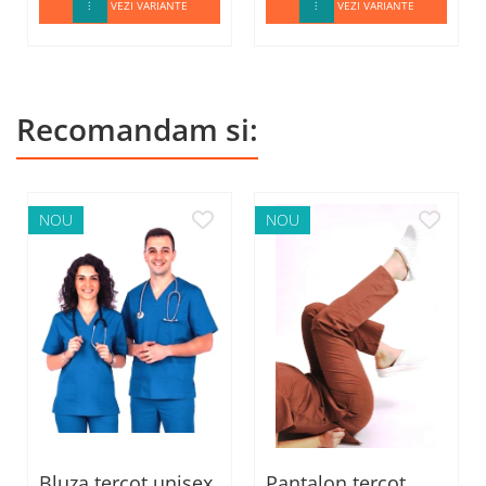
VEZI VARIANTE
VEZI VARIANTE
Recomandam si:
NOU
NOU
Bluza tercot unisex
Pantalon tercot