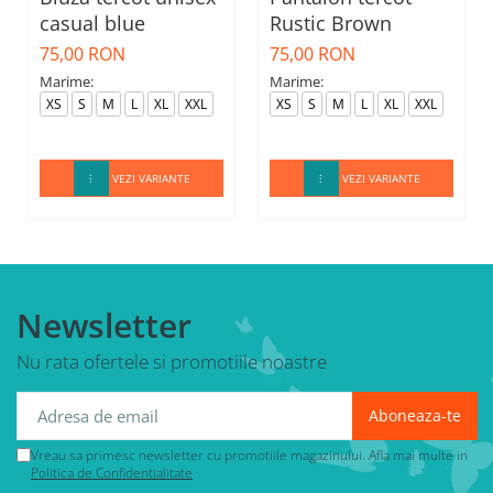
casual blue
Rustic Brown
75,00 RON
75,00 RON
Marime:
Marime:
XS
S
M
L
XL
XXL
XS
S
M
L
XL
XXL
VEZI VARIANTE
VEZI VARIANTE
Newsletter
Nu rata ofertele si promotiile noastre
Vreau sa primesc newsletter cu promotiile magazinului. Afla mai multe in
Politica de Confidentialitate