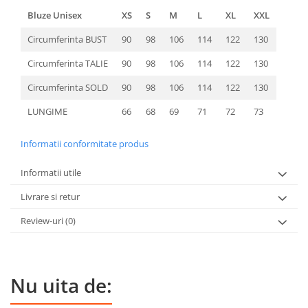
Bluze Unisex
XS
S
M
L
XL
XXL
Circumferinta BUST
90
98
106
114
122
130
Circumferinta TALIE
90
98
106
114
122
130
Circumferinta SOLD
90
98
106
114
122
130
LUNGIME
66
68
69
71
72
73
Informatii conformitate produs
Informatii utile
Livrare si retur
Review-uri
(0)
Nu uita de: