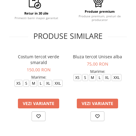
Produse premium
Retur in 30 zile
Produse premium, preturi de
Primesti banii inapoi garantat
producator
PRODUSE SIMILARE
Costum tercot verde
Bluza tercot Unisex alba
smarald
75,00 RON
150,00 RON
Marime:
Marime:
XS
S
M
L
XL
XXL
XS
S
M
L
XL
XXL
VEZI VARIANTE
VEZI VARIANTE