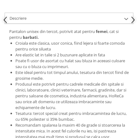
Descriere
Pantalon unisex din tercot, potrivit atat pentru
femei
, cat si
pentru
barbati.
Croiala este clasica, usor conica, fiind lejera si foarte comoda
pentru orice silueta
Are elastic lat in talie si 2 buzunare aplicate in fata
Poate fi usor de asortat cu halat sau bluza in aceeasi culoare
sau cu o bluza cu imprimeuri.
Este ideal pentru tot timpul anului, tesatura din tercot fiind de
grosime medie.
Produsul este potrivit pentru cadrele medicale din spitale si
clinici, laboratoare, clinici veterinare, farmacii, gradinite, dar si
pentru saloane de cosmetica, industria alimentara, HoReCa
sau orice alt domeniu ce utilizeaza imbracaminte sau
echipamente de lucru.
Tesatura: tercot special creat pentru imbracamintea de lucru,
cu 65% poliester si 35% bumbac.
Recomandam spalarea la maxim 40 de grade si stoarcerea la
intensitate mica. In acest fel culorile nu ies, isi pastreaza
intensitatea mai mult timp si produsul se calca usor.