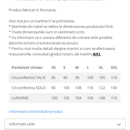
Produs fabricat in Romania.
Vezi mai jos ce marime ti se potriveste.
* Marimile din tabel se refera la dimensiunea produsului finit.
* Toate dimensiunile sunt in centimetri (cm).
* Va informam ca o usoara diferenta de culoare este posibila
datorita luminii si luminozitatii ecranului.
* Pentru mai multe detalii despre marimi si cum se efectueaza
masuratorile, consultati ghidul nostru de marimi
AICI
.
Pantaloni Unisex
XS
S
M
L
XL
XXL
Circumferinta TALIE
85
90
95
100
105
110
Circumferinta SOLD
90
100
108
116
122
130
LUNGIME
100
102
104
106
108
110
Informatii conformitate produs
Informatii utile