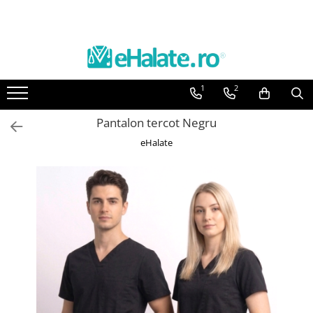
Toate Produsele
Costume Medicale
1
2
Bluze Unisex
Pantaloni Unisex
Pantalon tercot Negru
Costume Unisex
eHalate
Bluze Medicale
Bluze unisex cu imprimeuri
Bluze Maria
Bluze medicale uni
Halate medicale
Halate Bianca
Bluze Maria
Halate medicale femei