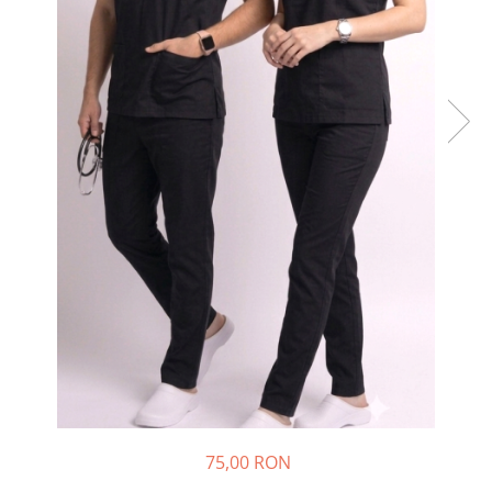
Halate medicale barbati
Halate medicale P2 cu fluturas
Halate medicale cu nasturi
Halate medicale cu fermoar
Halate medicale polar - unisex
Halate medicale albe
Fuste, Sarafane
Sarafane Mira
Fuste medicale
Sarafane medicale
Veste, Jachete
Veste de lucru
Jachete de lucru
Articole din Polar
75,00 RON
Jachete de lucru