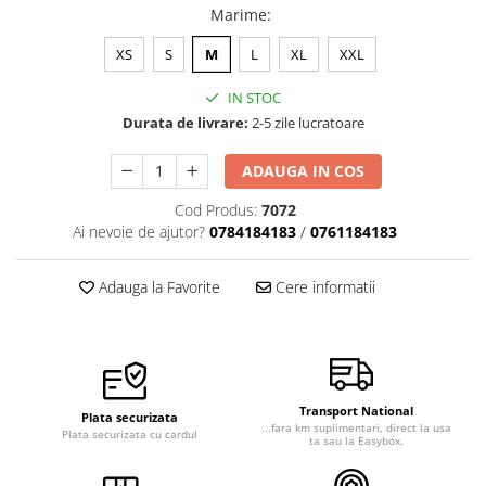
Marime
:
Veste de lucru
Halate medicale polar - unisex
XS
S
M
L
XL
XXL
HoReCa
IN STOC
Sorturi restaurante
Durata de livrare:
2-5 zile lucratoare
Tricouri de lucru
ADAUGA IN COS
Saboti medicali
Cod Produs:
7072
Bonete
Ai nevoie de ajutor?
0784184183
/
0761184183
ACCESORII
Noutati
Adauga la Favorite
Cere informatii
Transport National
Plata securizata
...fara km suplimentari, direct la usa
Plata securizata cu cardul
ta sau la Easybox.