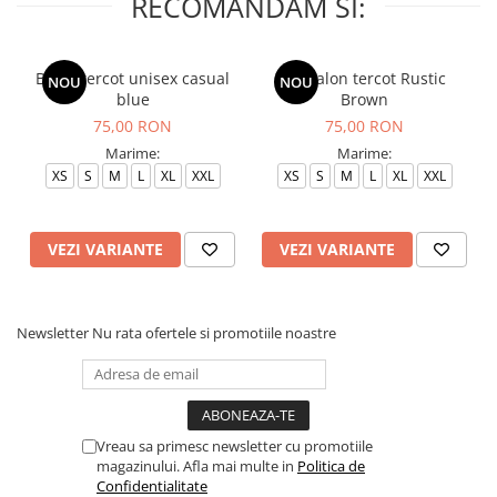
RECOMANDAM SI:
Bluza tercot unisex casual
Pantalon tercot Rustic
NOU
NOU
blue
Brown
75,00 RON
75,00 RON
Marime:
Marime:
XS
S
M
L
XL
XXL
XS
S
M
L
XL
XXL
VEZI VARIANTE
VEZI VARIANTE
Newsletter
Nu rata ofertele si promotiile noastre
Vreau sa primesc newsletter cu promotiile
magazinului. Afla mai multe in
Politica de
Confidentialitate