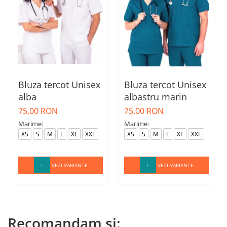
Bluza tercot Unisex
Bluza tercot Unisex
alba
albastru marin
75,00 RON
75,00 RON
Marime:
Marime:
XS
S
M
L
XL
XXL
XS
S
M
L
XL
XXL
VEZI VARIANTE
VEZI VARIANTE
Recomandam si: