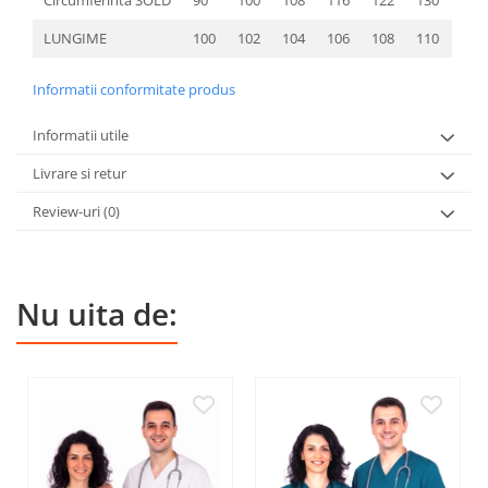
Circumferinta SOLD
90
100
108
116
122
130
LUNGIME
100
102
104
106
108
110
Informatii conformitate produs
Informatii utile
Livrare si retur
Review-uri
(0)
Nu uita de: