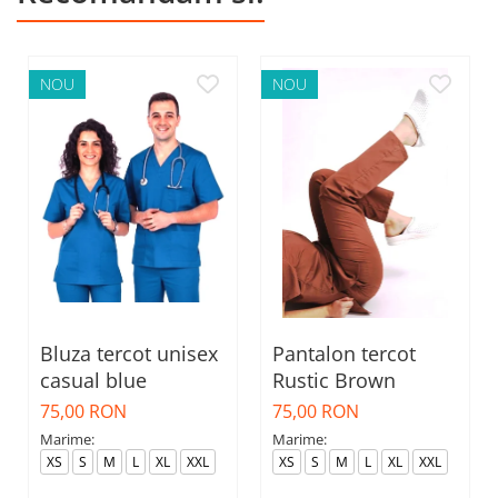
NOU
NOU
Bluza tercot unisex
Pantalon tercot
casual blue
Rustic Brown
75,00 RON
75,00 RON
Marime:
Marime:
XS
S
M
L
XL
XXL
XS
S
M
L
XL
XXL