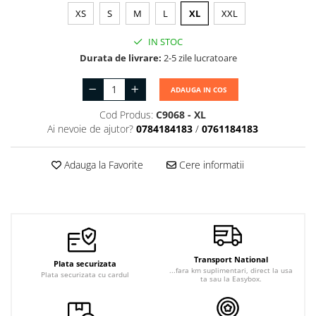
Jachete de lucru
XS
S
M
L
XL
XXL
Articole din Polar
IN STOC
Jachete de lucru
Durata de livrare:
2-5 zile lucratoare
Veste de lucru
ADAUGA IN COS
Halate medicale polar -
unisex
Cod Produs:
C9068 - XL
Ai nevoie de ajutor?
0784184183
/
0761184183
HoReCa
Sorturi restaurante
Adauga la Favorite
Cere informatii
Tricouri de lucru
Saboti medicali
Bonete
ACCESORII
Noutati
Transport National
Plata securizata
...fara km suplimentari, direct la usa
Plata securizata cu cardul
ta sau la Easybox.