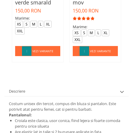
verde smarald
mov
b
150,00 RON
150,00 RON
1
Marime:
M
XS
S
M
L
XL
Marime:
XXL
XS
S
M
L
XL
XXL
VEZI VARIANTE
VEZI VARIANTE
Descriere
Costum unisex din tercot, compus din bluza si pantalon. Este
potrivit atat pentru femei, cat si pentru barbati.
Pantalonul:
Croiala este clasica, usor conica, fiind lejera si foarte comoda
pentru orice silueta
Are elastic lat in talie si 2 buzunare aplicate in fata