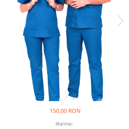
Halate medicale femei
Halate medicale barbati
Halate medicale P2 cu
fluturas
Halate medicale cu nasturi
Halate medicale cu fermoar
Halate medicale polar -
unisex
Halate medicale albe
Fuste, Sarafane
Sarafane Mira
Fuste medicale
Sarafane medicale
150,00 RON
Veste, Jachete
Veste de lucru
Marime
: