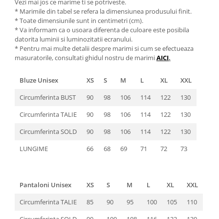
Vezi mai jos ce marime ti se potriveste.
* Marimile din tabel se refera la dimensiunea produsului finit.
* Toate dimensiunile sunt in centimetri (cm).
* Va informam ca o usoara diferenta de culoare este posibila
datorita luminii si luminozitatii ecranului.
* Pentru mai multe detalii despre marimi si cum se efectueaza
masuratorile, consultati ghidul nostru de marimi
AICI
.
Bluze Unisex
XS
S
M
L
XL
XXL
Circumferinta BUST
90
98
106
114
122
130
Circumferinta TALIE
90
98
106
114
122
130
Circumferinta SOLD
90
98
106
114
122
130
LUNGIME
66
68
69
71
72
73
Pantaloni Unisex
XS
S
M
L
XL
XXL
Circumferinta TALIE
85
90
95
100
105
110