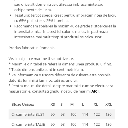
sau orice alt domeniu ce utilizeaza imbracaminte sau
echipamente de lucru.
Tesatura: tercot special creat pentru imbracamintea de lucru,
cu 65% poliester si 35% bumbac.
Recomandam spalarea la maxim 40 de grade si stoarcerea la
intensitate mica. In acest fel culorile nu ies, isi pastreaza
intensitatea mai mult timp si produsul se calca usor.
Produs fabricat in Romania.
Vezi mai jos ce marime ti se potriveste.
* Marimile din tabel se refera la dimensiunea produsului finit.
* Toate dimensiunile sunt in centimetri (cm).
* Va informam ca o usoara diferenta de culoare este posibila
datorita luminii si luminozitatii ecranului.
* Pentru mai multe detalii despre marimi si cum se efectueaza
masuratorile, consultati ghidul nostru de marimi
AICI
.
Bluze Unisex
XS
S
M
L
XL
XXL
Circumferinta BUST
90
98
106
114
122
130
Circumferinta TALIE
90
98
106
114
122
130