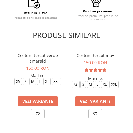
Produse premium
Retur in 30 zile
Produse premium, preturi de
Primesti banii inapoi garantat
producator
PRODUSE SIMILARE
Costum tercot verde
Costum tercot mov
C
smarald
150,00 RON
150,00 RON
Marime:
Marime:
XS
S
M
L
XL
XXL
XS
S
M
L
XL
XXL
VEZI VARIANTE
VEZI VARIANTE