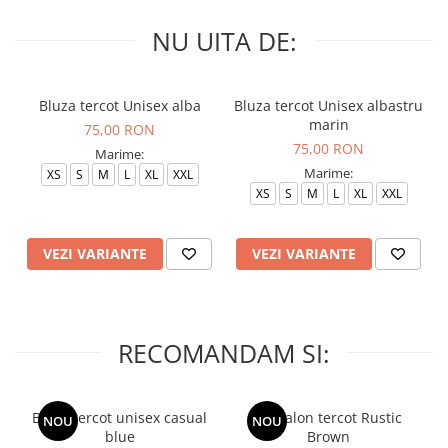
NU UITA DE:
Bluza tercot Unisex alba
Bluza tercot Unisex albastru
marin
75,00 RON
75,00 RON
Marime:
Marime:
XS
S
M
L
XL
XXL
XS
S
M
L
XL
XXL
VEZI VARIANTE
VEZI VARIANTE
RECOMANDAM SI:
Bluza tercot unisex casual
Pantalon tercot Rustic
NOU
NOU
blue
Brown