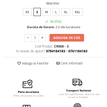
Marime
:
XS
S
M
L
XL
XXL
IN STOC
Durata de livrare:
2-5 zile lucratoare
ADAUGA IN COS
Cod Produs:
C9068 - S
Ai nevoie de ajutor?
0784184183
/
0761184183
Adauga la Favorite
Cere informatii
Transport National
Plata securizata
...fara km suplimentari, direct la usa
Plata securizata cu cardul
ta sau la Easybox.