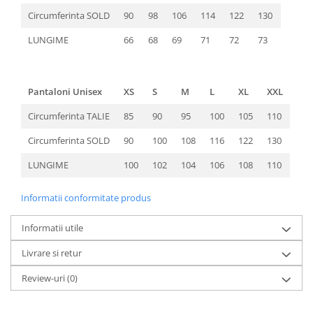
Circumferinta SOLD
90
98
106
114
122
130
LUNGIME
66
68
69
71
72
73
Pantaloni Unisex
XS
S
M
L
XL
XXL
Circumferinta TALIE
85
90
95
100
105
110
Circumferinta SOLD
90
100
108
116
122
130
LUNGIME
100
102
104
106
108
110
Informatii conformitate produs
Informatii utile
Livrare si retur
Review-uri
(0)