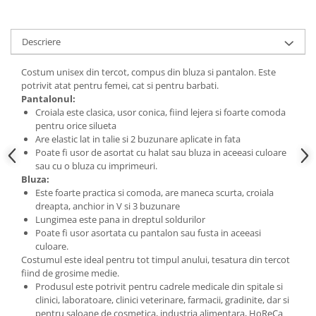
Descriere
Costum unisex din tercot, compus din bluza si pantalon. Este
potrivit atat pentru femei, cat si pentru barbati.
Pantalonul:
Croiala este clasica, usor conica, fiind lejera si foarte comoda
pentru orice silueta
Are elastic lat in talie si 2 buzunare aplicate in fata
Poate fi usor de asortat cu halat sau bluza in aceeasi culoare
sau cu o bluza cu imprimeuri.
Bluza:
Este foarte practica si comoda, are maneca scurta, croiala
dreapta, anchior in V si 3 buzunare
Lungimea este pana in dreptul soldurilor
Poate fi usor asortata cu pantalon sau fusta in aceeasi
culoare.
Costumul este ideal pentru tot timpul anului, tesatura din tercot
fiind de grosime medie.
Produsul este potrivit pentru cadrele medicale din spitale si
clinici, laboratoare, clinici veterinare, farmacii, gradinite, dar si
pentru saloane de cosmetica, industria alimentara, HoReCa