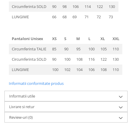
Circumferinta SOLD
90
98
106
114
122
130
LUNGIME
66
68
69
71
72
73
Pantaloni Unisex
XS
S
M
L
XL
XXL
Circumferinta TALIE
85
90
95
100
105
110
Circumferinta SOLD
90
100
108
116
122
130
LUNGIME
100
102
104
106
108
110
Informatii conformitate produs
Informatii utile
Livrare si retur
Review-uri
(0)