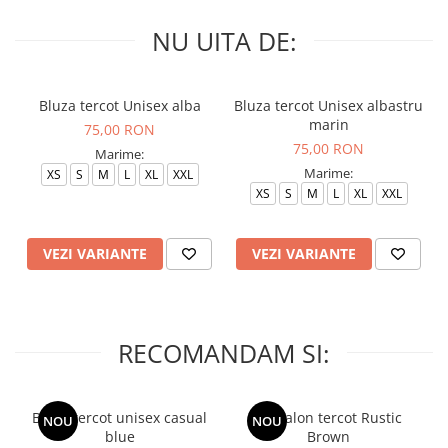
NU UITA DE:
Bluza tercot Unisex alba
Bluza tercot Unisex albastru
marin
75,00 RON
75,00 RON
Marime:
Marime:
XS
S
M
L
XL
XXL
XS
S
M
L
XL
XXL
VEZI VARIANTE
VEZI VARIANTE
RECOMANDAM SI:
Bluza tercot unisex casual
Pantalon tercot Rustic
NOU
NOU
blue
Brown