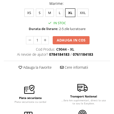
Marime
:
XS
S
M
L
XL
XXL
IN STOC
Durata de livrare:
2-5 zile lucratoare
ADAUGA IN COS
Cod Produs:
C9044 - XL
Ai nevoie de ajutor?
0784184183
/
0761184183
Adauga la Favorite
Cere informatii
Transport National
Plata securizata
...fara km suplimentari, direct la usa
Plata securizata cu cardul
ta sau la Easybox.