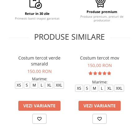
Produse premium
Retur in 30 zile
Produse premium, preturi de
Primesti banii inapoi garantat
producator
PRODUSE SIMILARE
Costum tercot verde
Costum tercot mov
C
smarald
150,00 RON
150,00 RON
Marime:
Marime:
XS
S
M
L
XL
XXL
XS
S
M
L
XL
XXL
VEZI VARIANTE
VEZI VARIANTE