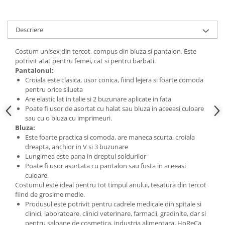
Descriere
Costum unisex din tercot, compus din bluza si pantalon. Este
potrivit atat pentru femei, cat si pentru barbati.
Pantalonul:
Croiala este clasica, usor conica, fiind lejera si foarte comoda
pentru orice silueta
Are elastic lat in talie si 2 buzunare aplicate in fata
Poate fi usor de asortat cu halat sau bluza in aceeasi culoare
sau cu o bluza cu imprimeuri.
Bluza:
Este foarte practica si comoda, are maneca scurta, croiala
dreapta, anchior in V si 3 buzunare
Lungimea este pana in dreptul soldurilor
Poate fi usor asortata cu pantalon sau fusta in aceeasi
culoare.
Costumul este ideal pentru tot timpul anului, tesatura din tercot
fiind de grosime medie.
Produsul este potrivit pentru cadrele medicale din spitale si
clinici, laboratoare, clinici veterinare, farmacii, gradinite, dar si
pentru saloane de cosmetica, industria alimentara, HoReCa