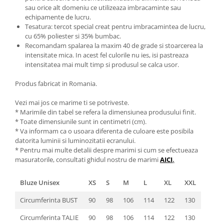
sau orice alt domeniu ce utilizeaza imbracaminte sau
echipamente de lucru.
Tesatura: tercot special creat pentru imbracamintea de lucru,
cu 65% poliester si 35% bumbac.
Recomandam spalarea la maxim 40 de grade si stoarcerea la
intensitate mica. In acest fel culorile nu ies, isi pastreaza
intensitatea mai mult timp si produsul se calca usor.
Produs fabricat in Romania.
Vezi mai jos ce marime ti se potriveste.
* Marimile din tabel se refera la dimensiunea produsului finit.
* Toate dimensiunile sunt in centimetri (cm).
* Va informam ca o usoara diferenta de culoare este posibila
datorita luminii si luminozitatii ecranului.
* Pentru mai multe detalii despre marimi si cum se efectueaza
masuratorile, consultati ghidul nostru de marimi
AICI
.
Bluze Unisex
XS
S
M
L
XL
XXL
Circumferinta BUST
90
98
106
114
122
130
Circumferinta TALIE
90
98
106
114
122
130