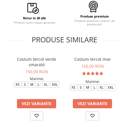
Produse premium
Retur in 30 zile
Produse premium, preturi de
Primesti banii inapoi garantat
producator
PRODUSE SIMILARE
Costum tercot verde
Costum tercot mov
C
smarald
150,00 RON
150,00 RON
Marime:
Marime:
XS
S
M
L
XL
XXL
XS
S
M
L
XL
XXL
VEZI VARIANTE
VEZI VARIANTE