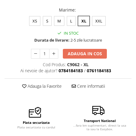
Marime
:
XS
S
M
L
XL
XXL
IN STOC
Durata de livrare:
2-5 zile lucratoare
ADAUGA IN COS
Cod Produs:
C9062 - XL
Ai nevoie de ajutor?
0784184183
/
0761184183
Adauga la Favorite
Cere informatii
Transport National
Plata securizata
...fara km suplimentari, direct la usa
Plata securizata cu cardul
ta sau la Easybox.