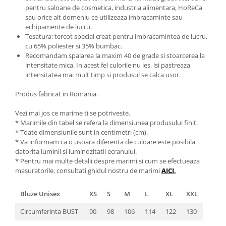
pentru saloane de cosmetica, industria alimentara, HoReCa
sau orice alt domeniu ce utilizeaza imbracaminte sau
echipamente de lucru.
Tesatura: tercot special creat pentru imbracamintea de lucru,
cu 65% poliester si 35% bumbac.
Recomandam spalarea la maxim 40 de grade si stoarcerea la
intensitate mica. In acest fel culorile nu ies, isi pastreaza
intensitatea mai mult timp si produsul se calca usor.
Produs fabricat in Romania.
Vezi mai jos ce marime ti se potriveste.
* Marimile din tabel se refera la dimensiunea produsului finit.
* Toate dimensiunile sunt in centimetri (cm).
* Va informam ca o usoara diferenta de culoare este posibila
datorita luminii si luminozitatii ecranului.
* Pentru mai multe detalii despre marimi si cum se efectueaza
masuratorile, consultati ghidul nostru de marimi
AICI
.
Bluze Unisex
XS
S
M
L
XL
XXL
Circumferinta BUST
90
98
106
114
122
130