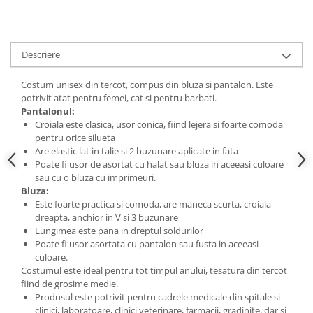
Descriere
Costum unisex din tercot, compus din bluza si pantalon. Este
potrivit atat pentru femei, cat si pentru barbati.
Pantalonul:
Croiala este clasica, usor conica, fiind lejera si foarte comoda
pentru orice silueta
Are elastic lat in talie si 2 buzunare aplicate in fata
Poate fi usor de asortat cu halat sau bluza in aceeasi culoare
sau cu o bluza cu imprimeuri.
Bluza:
Este foarte practica si comoda, are maneca scurta, croiala
dreapta, anchior in V si 3 buzunare
Lungimea este pana in dreptul soldurilor
Poate fi usor asortata cu pantalon sau fusta in aceeasi
culoare.
Costumul este ideal pentru tot timpul anului, tesatura din tercot
fiind de grosime medie.
Produsul este potrivit pentru cadrele medicale din spitale si
clinici, laboratoare, clinici veterinare, farmacii, gradinite, dar si