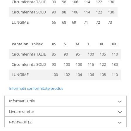
Circumferinta TALIE
90
98
106
114
122
130
Circumferinta SOLD
90
98
106
114
122
130
LUNGIME
66
68
69
71
72
73
Pantaloni Unisex
XS
S
M
L
XL
XXL
Circumferinta TALIE
85
90
95
100
105
110
Circumferinta SOLD
90
100
108
116
122
130
LUNGIME
100
102
104
106
108
110
Informatii conformitate produs
Informatii utile
Livrare si retur
Review-uri
(2)