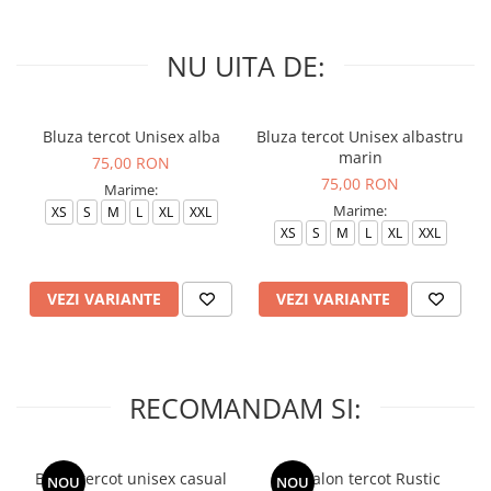
NU UITA DE:
Bluza tercot Unisex alba
Bluza tercot Unisex albastru
marin
75,00 RON
75,00 RON
Marime:
Marime:
XS
S
M
L
XL
XXL
XS
S
M
L
XL
XXL
VEZI VARIANTE
VEZI VARIANTE
RECOMANDAM SI:
Bluza tercot unisex casual
Pantalon tercot Rustic
NOU
NOU