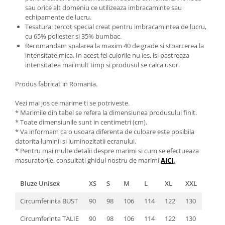
sau orice alt domeniu ce utilizeaza imbracaminte sau
echipamente de lucru.
Tesatura: tercot special creat pentru imbracamintea de lucru,
cu 65% poliester si 35% bumbac.
Recomandam spalarea la maxim 40 de grade si stoarcerea la
intensitate mica. In acest fel culorile nu ies, isi pastreaza
intensitatea mai mult timp si produsul se calca usor.
Produs fabricat in Romania.
Vezi mai jos ce marime ti se potriveste.
* Marimile din tabel se refera la dimensiunea produsului finit.
* Toate dimensiunile sunt in centimetri (cm).
* Va informam ca o usoara diferenta de culoare este posibila
datorita luminii si luminozitatii ecranului.
* Pentru mai multe detalii despre marimi si cum se efectueaza
masuratorile, consultati ghidul nostru de marimi
AICI
.
Bluze Unisex
XS
S
M
L
XL
XXL
Circumferinta BUST
90
98
106
114
122
130
Circumferinta TALIE
90
98
106
114
122
130