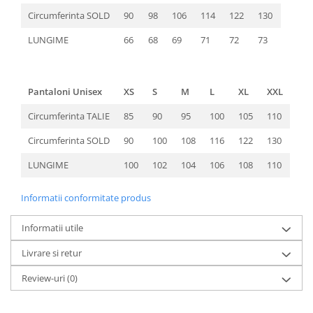
Circumferinta SOLD
90
98
106
114
122
130
LUNGIME
66
68
69
71
72
73
Pantaloni Unisex
XS
S
M
L
XL
XXL
Circumferinta TALIE
85
90
95
100
105
110
Circumferinta SOLD
90
100
108
116
122
130
LUNGIME
100
102
104
106
108
110
Informatii conformitate produs
Informatii utile
Livrare si retur
Review-uri
(0)