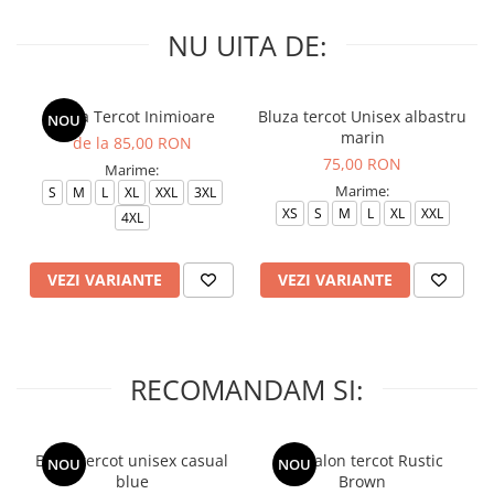
NU UITA DE:
Bluza Tercot Inimioare
Bluza tercot Unisex albastru
NOU
marin
de la 85,00 RON
75,00 RON
Marime:
Marime:
S
M
L
XL
XXL
3XL
XS
S
M
L
XL
XXL
4XL
VEZI VARIANTE
VEZI VARIANTE
RECOMANDAM SI:
Bluza tercot unisex casual
Pantalon tercot Rustic
NOU
NOU
blue
Brown