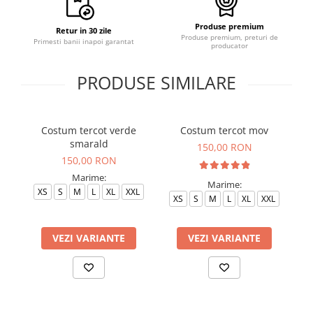
Produse premium
Retur in 30 zile
Produse premium, preturi de
Primesti banii inapoi garantat
producator
PRODUSE SIMILARE
Costum tercot verde
Costum tercot mov
C
smarald
150,00 RON
150,00 RON
Marime:
Marime:
XS
S
M
L
XL
XXL
XS
S
M
L
XL
XXL
VEZI VARIANTE
VEZI VARIANTE