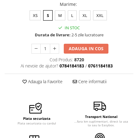
Marime
:
XS
S
M
L
XL
XXL
IN STOC
Durata de livrare:
2-5 zile lucratoare
ADAUGA IN COS
Cod Produs:
8720
Ai nevoie de ajutor?
0784184183
/
0761184183
Adauga la Favorite
Cere informatii
Transport National
Plata securizata
...fara km suplimentari, direct la usa
Plata securizata cu cardul
ta sau la Easybox.