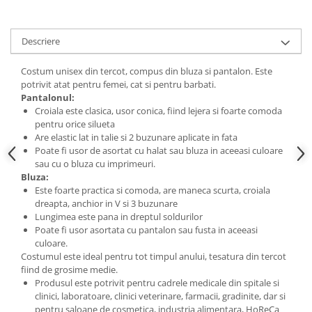
Descriere
Costum unisex din tercot, compus din bluza si pantalon. Este
potrivit atat pentru femei, cat si pentru barbati.
Pantalonul:
Croiala este clasica, usor conica, fiind lejera si foarte comoda
pentru orice silueta
Are elastic lat in talie si 2 buzunare aplicate in fata
Poate fi usor de asortat cu halat sau bluza in aceeasi culoare
sau cu o bluza cu imprimeuri.
Bluza:
Este foarte practica si comoda, are maneca scurta, croiala
dreapta, anchior in V si 3 buzunare
Lungimea este pana in dreptul soldurilor
Poate fi usor asortata cu pantalon sau fusta in aceeasi
culoare.
Costumul este ideal pentru tot timpul anului, tesatura din tercot
fiind de grosime medie.
Produsul este potrivit pentru cadrele medicale din spitale si
clinici, laboratoare, clinici veterinare, farmacii, gradinite, dar si
pentru saloane de cosmetica, industria alimentara, HoReCa