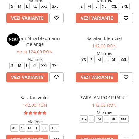
S
M
L
XL
XXL
3XL
S
M
L
XL
XXL
3XL
VEZI VARIANTE
VEZI VARIANTE
Sarafan Mira bleumarin
Sarafan bleu-ciel
NOU
melange
142,00 RON
de la 124,00 RON
Marime:
Marime:
XS
S
M
L
XL
XXL
S
M
L
XL
XXL
3XL
VEZI VARIANTE
VEZI VARIANTE
Sarafan violet
SARAFAN ROZ PRAFUIT
142,00 RON
142,00 RON
Marime:
XS
S
M
L
XL
XXL
Marime:
XS
S
M
L
XL
XXL