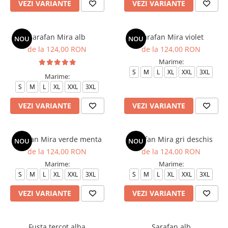
VEZI VARIANTE
VEZI VARIANTE
Sarafan Mira alb
Sarafan Mira violet
NOU
NOU
de la 124,00 RON
de la 124,00 RON
Marime:
S
M
L
XL
XXL
3XL
Marime:
S
M
L
XL
XXL
3XL
VEZI VARIANTE
VEZI VARIANTE
Sarafan Mira verde menta
Sarafan Mira gri deschis
NOU
NOU
de la 124,00 RON
de la 124,00 RON
Marime:
Marime:
S
M
L
XL
XXL
3XL
S
M
L
XL
XXL
3XL
VEZI VARIANTE
VEZI VARIANTE
Fusta tercot alba
Sarafan alb