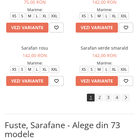
75,00 RON
142,00 RON
Marime:
Marime:
XS
S
M
L
XL
XXL
XS
S
M
L
XL
XXL
VEZI VARIANTE
VEZI VARIANTE
Sarafan rosu
Sarafan verde smarald
142,00 RON
142,00 RON
Marime:
Marime:
XS
S
M
L
XL
XXL
XS
S
M
L
XL
XXL
VEZI VARIANTE
VEZI VARIANTE
1
2
3
4
Fuste, Sarafane - Alege din 73
modele