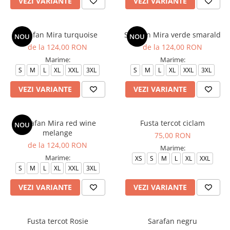
VEZI VARIANTE
VEZI VARIANTE
Sarafan Mira turquoise
Sarafan Mira verde smarald
NOU
NOU
de la 124,00 RON
de la 124,00 RON
Marime:
Marime:
S
M
L
XL
XXL
3XL
S
M
L
XL
XXL
3XL
VEZI VARIANTE
VEZI VARIANTE
Sarafan Mira red wine
Fusta tercot ciclam
NOU
melange
75,00 RON
de la 124,00 RON
Marime:
Marime:
XS
S
M
L
XL
XXL
S
M
L
XL
XXL
3XL
VEZI VARIANTE
VEZI VARIANTE
Fusta tercot Rosie
Sarafan negru