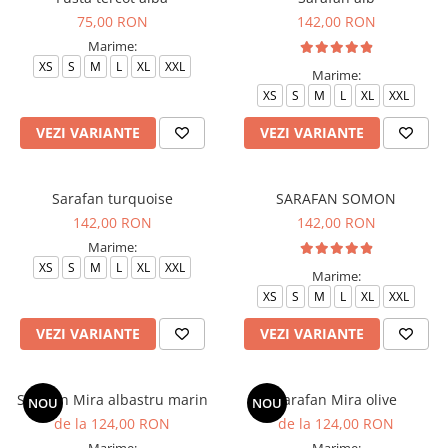
75,00 RON
142,00 RON
Marime:
XS
S
M
L
XL
XXL
Marime:
XS
S
M
L
XL
XXL
VEZI VARIANTE
VEZI VARIANTE
Sarafan turquoise
SARAFAN SOMON
142,00 RON
142,00 RON
Marime:
XS
S
M
L
XL
XXL
Marime:
XS
S
M
L
XL
XXL
VEZI VARIANTE
VEZI VARIANTE
Sarafan Mira albastru marin
Sarafan Mira olive
NOU
NOU
de la 124,00 RON
de la 124,00 RON
Marime:
Marime: