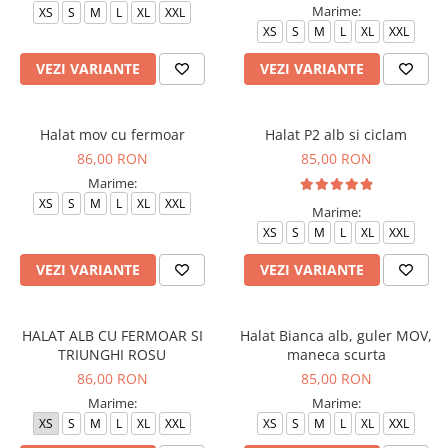
Marime:
XS
S
M
L
XL
XXL
XS
S
M
L
XL
XXL
VEZI VARIANTE
VEZI VARIANTE
Halat mov cu fermoar
Halat P2 alb si ciclam
86,00 RON
85,00 RON
Marime:
XS
S
M
L
XL
XXL
Marime:
XS
S
M
L
XL
XXL
VEZI VARIANTE
VEZI VARIANTE
HALAT ALB CU FERMOAR SI
Halat Bianca alb, guler MOV,
TRIUNGHI ROSU
maneca scurta
86,00 RON
85,00 RON
Marime:
Marime:
XS
S
M
L
XL
XXL
XS
S
M
L
XL
XXL