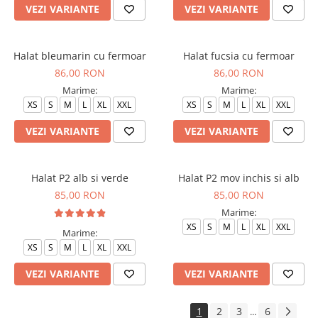
VEZI VARIANTE
VEZI VARIANTE
Halat bleumarin cu fermoar
Halat fucsia cu fermoar
86,00 RON
86,00 RON
Marime:
Marime:
XS
S
M
L
XL
XXL
XS
S
M
L
XL
XXL
VEZI VARIANTE
VEZI VARIANTE
Halat P2 alb si verde
Halat P2 mov inchis si alb
85,00 RON
85,00 RON
Marime:
XS
S
M
L
XL
XXL
Marime:
XS
S
M
L
XL
XXL
VEZI VARIANTE
VEZI VARIANTE
1
2
3
6
...