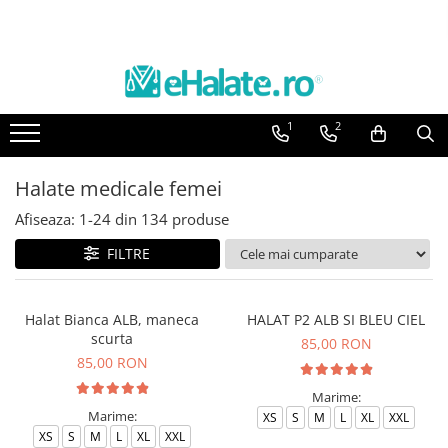
Toate Produsele
Costume Medicale
1
2
Bluze Unisex
Pantaloni Unisex
Halate medicale femei
Costume Unisex
Afiseaza:
1-
24
din
134
produse
Bluze Medicale
Bluze unisex cu imprimeuri
FILTRE
Bluze Maria
Bluze medicale uni
Halat Bianca ALB, maneca
HALAT P2 ALB SI BLEU CIEL
scurta
85,00 RON
Halate medicale
85,00 RON
Halate Bianca
Marime:
Bluze Maria
Marime:
XS
S
M
L
XL
XXL
Halate medicale femei
XS
S
M
L
XL
XXL