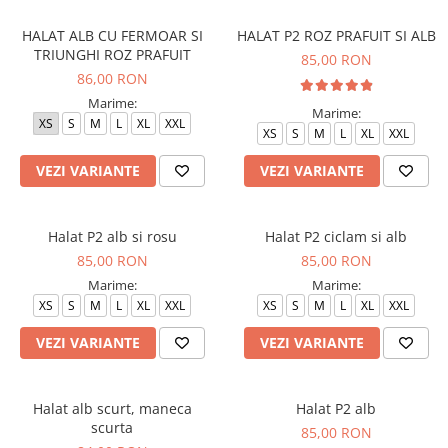
Veste de lucru
HALAT ALB CU FERMOAR SI
HALAT P2 ROZ PRAFUIT SI ALB
Halate medicale polar - unisex
TRIUNGHI ROZ PRAFUIT
85,00 RON
86,00 RON
HoReCa
Marime:
Sorturi restaurante
Marime:
XS
S
M
L
XL
XXL
XS
S
M
L
XL
XXL
Tricouri de lucru
Saboti medicali
VEZI VARIANTE
VEZI VARIANTE
Bonete
ACCESORII
Halat P2 alb si rosu
Halat P2 ciclam si alb
Noutati
85,00 RON
85,00 RON
Marime:
Marime:
XS
S
M
L
XL
XXL
XS
S
M
L
XL
XXL
VEZI VARIANTE
VEZI VARIANTE
Halat alb scurt, maneca
Halat P2 alb
scurta
85,00 RON