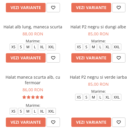
Halate medicale barbati
VEZI VARIANTE
VEZI VARIANTE
Halate medicale P2 cu fluturas
Halate medicale cu nasturi
Halat alb lung, maneca scurta
Halat P2 negru si dungi albe
Halate medicale cu fermoar
88,00 RON
85,00 RON
Marime:
Marime:
Halate medicale polar - unisex
XS
S
M
L
XL
XXL
XS
S
M
L
XL
XXL
Halate medicale albe
VEZI VARIANTE
VEZI VARIANTE
Fuste, Sarafane
Sarafane Mira
Fuste medicale
Halat maneca scurta alb, cu
Halat P2 negru si verde iarba
fermoar
85,00 RON
Sarafane medicale
86,00 RON
Marime:
Veste, Jachete
XS
S
M
L
XL
XXL
Veste de lucru
Marime:
Jachete de lucru
XS
S
M
L
XL
XXL
Articole din Polar
VEZI VARIANTE
VEZI VARIANTE
Jachete de lucru