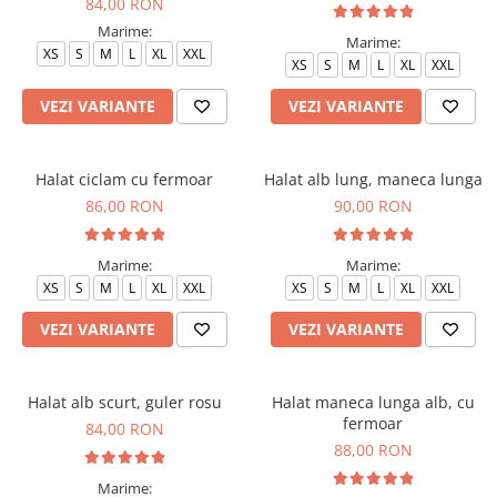
84,00 RON
Marime:
Marime:
XS
S
M
L
XL
XXL
XS
S
M
L
XL
XXL
VEZI VARIANTE
VEZI VARIANTE
Halat ciclam cu fermoar
Halat alb lung, maneca lunga
86,00 RON
90,00 RON
Marime:
Marime:
XS
S
M
L
XL
XXL
XS
S
M
L
XL
XXL
VEZI VARIANTE
VEZI VARIANTE
Halat alb scurt, guler rosu
Halat maneca lunga alb, cu
fermoar
84,00 RON
88,00 RON
Marime: