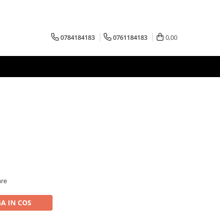
0784184183
0761184183
0,00
are
A IN COS