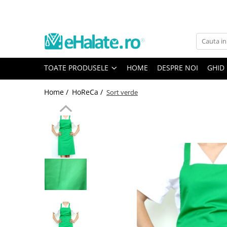
Toate Produsele
Costume Medicale
TOATE PRODUSELE
HOME
DESPRE NOI
GHID
Bluze Unisex
Pantaloni Unisex
Home /
HoReCa /
Sort verde
Costume Unisex
Bluze Medicale
Bluze unisex cu imprimeuri
Bluze Maria
Bluze medicale uni
Halate medicale
Halate Bianca
Bluze Maria
Halate medicale femei