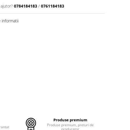
 ajutor?
0784184183
/
0761184183
informatii
Produse premium
Produse premium, preturi de
rantat
producator