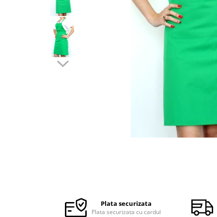
Halate medicale barbati
Halate medicale P2 cu fluturas
Halate medicale cu nasturi
Halate medicale cu fermoar
Halate medicale polar - unisex
Halate medicale albe
Fuste, Sarafane
Sarafane Mira
Fuste medicale
Sarafane medicale
Veste, Jachete
Veste de lucru
Distribuie
Jachete de lucru
pe
Articole din Polar
Facebook
Plata securizata
Jachete de lucru
Plata securizata cu cardul