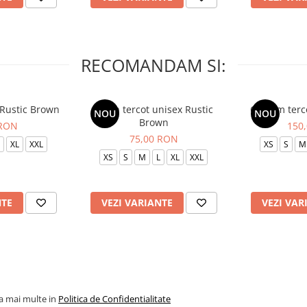
RECOMANDAM SI:
 Rustic Brown
Bluza tercot unisex Rustic
Costum terc
NOU
NOU
Brown
 RON
150
75,00 RON
XL
XXL
XS
S
M
XS
S
M
L
XL
XXL
NTE
VEZI VARIANTE
VEZI VAR
la mai multe in
Politica de Confidentialitate