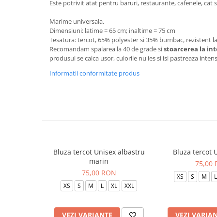
Este potrivit atat pentru baruri, restaurante, cafenele, cat 
Marime universala.
Dimensiuni: latime = 65 cm; inaltime = 75 cm
Tesatura: tercot, 65% polyester si 35% bumbac, rezistent la 
Recomandam spalarea la 40 de grade si
stoarcerea la in
produsul se calca usor, culorile nu ies si isi pastreaza inte
Informatii conformitate produs
Bluza tercot Unisex albastru
Bluza tercot 
marin
75,00
75,00 RON
XS
S
M
L
XS
S
M
L
XL
XXL
VEZI VARIANTE
VEZI VARIA