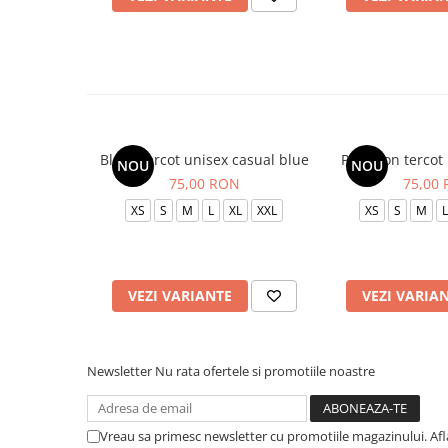
Bluza tercot unisex casual blue
Pantalon tercot
NOU
NOU
75,00 RON
75,00
XS
S
M
L
XL
XXL
XS
S
M
L
VEZI VARIANTE
VEZI VARIA
Newsletter
Nu rata ofertele si promotiile noastre
Vreau sa primesc newsletter cu promotiile magazinului. Af