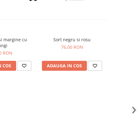
si margine cu
Sort negru si rosu
Sort gri-al
ungi
76,00 RON
76
00 RON
N COS
ADAUGA IN COS
ADAUGA 