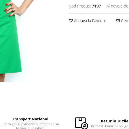
Cod Produs:
7197
Ai nevoie de
Adauga la Favorite
Cere 
Transport National
Retur in 30 zile
...fara km suplimentari, direct la usa
Primesti banii inapoi ga
ta sau la Easybox.