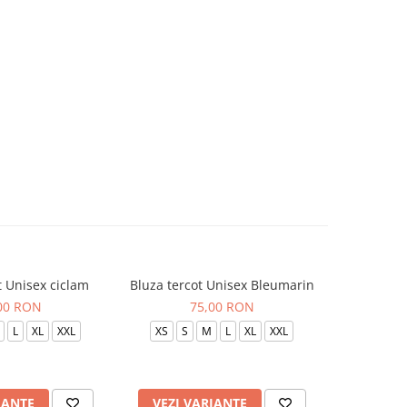
t Unisex ciclam
Bluza tercot Unisex Bleumarin
Bluza t
00 RON
75,00 RON
L
XL
XXL
XS
S
M
L
XL
XXL
XS
S
IANTE
VEZI VARIANTE
VEZI 