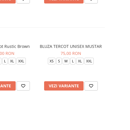
ot Rustic Brown
BLUZA TERCOT UNISEX MUSTAR
BLUZA TE
,00 RON
75,00 RON
L
XL
XXL
XS
S
M
L
XL
XXL
XS
S
IANTE
VEZI VARIANTE
VEZI 