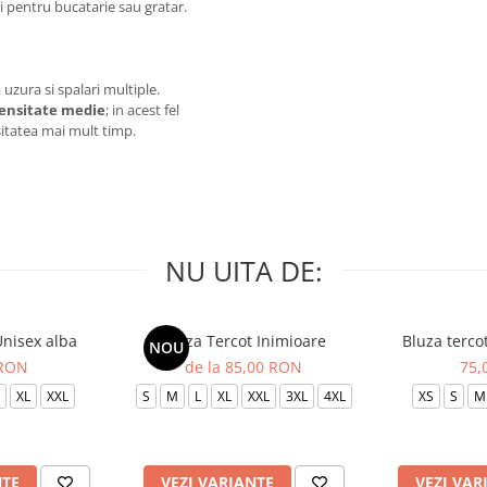
si pentru bucatarie sau gratar.
uzura si spalari multiple.
tensitate medie
; in acest fel
nsitatea mai mult timp.
NU UITA DE:
Unisex alba
Bluza Tercot Inimioare
Bluza terco
NOU
 RON
de la 85,00 RON
75,
XL
XXL
S
M
L
XL
XXL
3XL
4XL
XS
S
M
NTE
VEZI VARIANTE
VEZI VAR