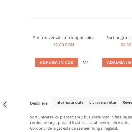
Veste de lucru
Halate medicale polar - unisex
HoReCa
Sorturi restaurante
Sort universal cu triunghi color
Sort negru c
Tricouri de lucru
62,00 RON
80,00
Saboti medicali
Bonete
ADAUGA IN COS
ADAUGA IN
ACCESORII
Noutati
Informatii utile
Livrare si retur
Revi
Descriere
Sort universal cu pieptar: are 2 buzunare mari in fata, se le
cordoane lungi, putand fi astfel ajustat pentru orice talie.
Cordonul de la gat este de asemeni lung si reglabil.