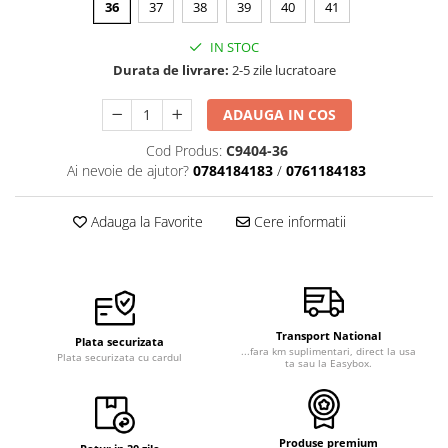
36
37
38
39
40
41
IN STOC
Durata de livrare:
2-5 zile lucratoare
ADAUGA IN COS
Cod Produs:
C9404-36
Ai nevoie de ajutor?
0784184183
/
0761184183
Adauga la Favorite
Cere informatii
Transport National
Plata securizata
...fara km suplimentari, direct la usa
Plata securizata cu cardul
ta sau la Easybox.
Produse premium