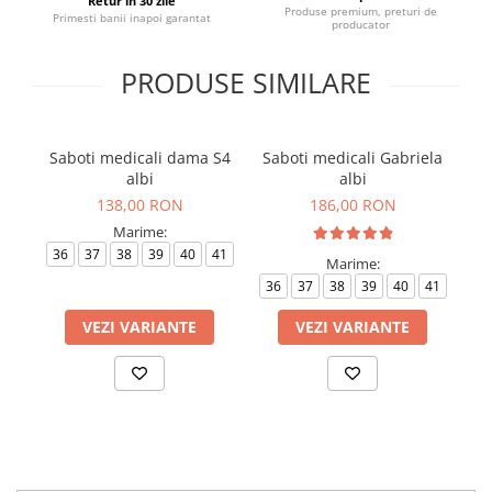
Retur in 30 zile
Produse premium, preturi de
Primesti banii inapoi garantat
producator
PRODUSE SIMILARE
Saboti medicali dama S4
Saboti medicali Gabriela
S
albi
albi
138,00 RON
186,00 RON
Marime:
36
37
38
39
40
41
3
Marime:
36
37
38
39
40
41
VEZI VARIANTE
VEZI VARIANTE