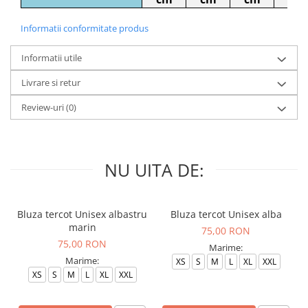
Informatii conformitate produs
Informatii utile
Livrare si retur
Review-uri
(0)
NU UITA DE:
Bluza tercot Unisex albastru
Bluza tercot Unisex alba
marin
75,00 RON
75,00 RON
Marime:
Marime:
XS
S
M
L
XL
XXL
XS
S
M
L
XL
XXL