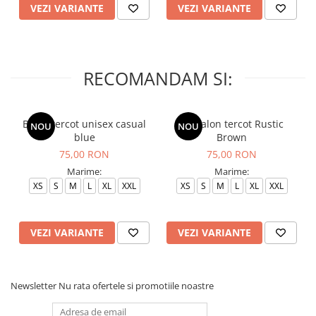
VEZI VARIANTE
VEZI VARIANTE
RECOMANDAM SI:
Bluza tercot unisex casual
Pantalon tercot Rustic
NOU
NOU
blue
Brown
75,00 RON
75,00 RON
Marime:
Marime:
XS
S
M
L
XL
XXL
XS
S
M
L
XL
XXL
VEZI VARIANTE
VEZI VARIANTE
Newsletter
Nu rata ofertele si promotiile noastre