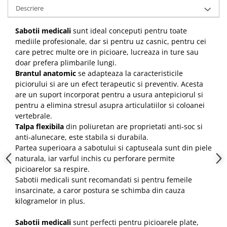
Descriere
Sabotii medicali
sunt ideal conceputi pentru toate
mediile profesionale, dar si pentru uz casnic,
pentru cei
care petrec multe ore in picioare, lucreaza in ture sau
doar prefera plimbarile lungi.
Brantul anatomic
se adapteaza la caracteristicile
piciorului si are un efect terapeutic si preventiv.
Acesta
are un suport incorporat pentru a usura antepiciorul si
pentru a elimina stresul asupra articulatiilor si coloanei
vertebrale.
Talpa flexibila
din poliuretan are proprietati anti-soc si
anti-alunecare, este stabila si durabila.
Partea superioara a sabotului si captuseala sunt din piele
naturala, iar varful inchis cu perforare permite
picioarelor sa respire.
Sabotii medicali sunt recomandati si pentru femeile
insarcinate, a caror postura se schimba din cauza
kilogramelor in plus.
Sabotii medicali
sunt perfecti pentru picioarele plate,