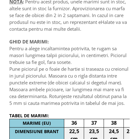
NOTA
:
Pentru acest produs, unele marimi sunt in stoc,
altele sunt in stoc la furnizor. Aprovizionarea cu marfa
se face de obicei din 2 in 2 saptamani. In cazul in care
produsul nu este in stoc, un reprezentant eHalate va va
contacta pentru mai multe detalii.
GHID DE MARIMI:
Pentru a alege incaltamintea potrivita, te rugam sa
masori lungimea talpii piciorului, in centimetri. Piciorul
trebuie sa fie gol, fara sosete.
Pune piciorul pe o foaie de hartie si traseaza cu creionul
in jurul piciorului. Masoara cu o rigla distanta intre
punctele extreme (de obicei calcaiul si degetul mare).
Masoara ambele picioare, iar lungimea mai mare va fi
cea determinanta. Rotunjeste rezultatul obtinut pana la
5 mm si cauta marimea potrivita in tabelul de mai jos.
TABEL DE MARIMI:
36
37
38
39
MARIME (EU)
22,5
23,5
24,5
25 c
DIMENSIUNE BRANT
cm
cm
cm