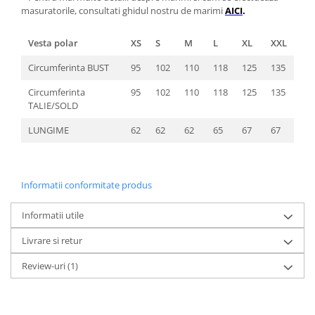
masuratorile, consultati ghidul nostru de marimi
AICI
.
Vesta polar
XS
S
M
L
XL
XXL
Circumferinta BUST
95
102
110
118
125
135
Circumferinta
95
102
110
118
125
135
TALIE/SOLD
LUNGIME
62
62
62
65
67
67
Informatii conformitate produs
Informatii utile
Livrare si retur
Review-uri
(1)