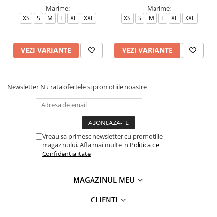
Marime:
Marime:
XS
S
M
L
XL
XXL
XS
S
M
L
XL
XXL
VEZI VARIANTE
VEZI VARIANTE
Newsletter
Nu rata ofertele si promotiile noastre
Vreau sa primesc newsletter cu promotiile
magazinului. Afla mai multe in
Politica de
Confidentialitate
MAGAZINUL MEU
CLIENTI