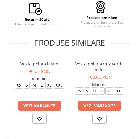
Produse premium
Retur in 30 zile
Produse premium, preturi de
Primesti banii inapoi garantat
producator
PRODUSE SIMILARE
Vesta polar ciclam
Vesta polar Army verde
inchis
96,00 RON
108,00 RON
Marime:
Marime:
XS
S
M
L
XL
XXL
XS
S
M
L
XL
XXL
VEZI VARIANTE
VEZI VARIANTE