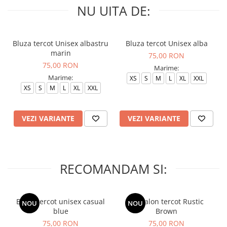
NU UITA DE:
Bluza tercot Unisex albastru
Bluza tercot Unisex alba
marin
75,00 RON
75,00 RON
Marime:
Marime:
XS
S
M
L
XL
XXL
XS
S
M
L
XL
XXL
VEZI VARIANTE
VEZI VARIANTE
RECOMANDAM SI:
Bluza tercot unisex casual
Pantalon tercot Rustic
NOU
NOU
blue
Brown
75,00 RON
75,00 RON