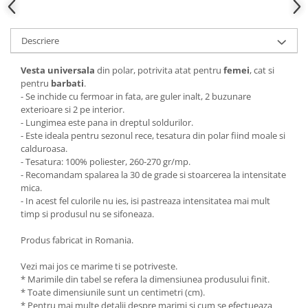
Descriere
Vesta universala
din polar, potrivita atat pentru
femei
, cat si
pentru
barbati
.
- Se inchide cu fermoar in fata, are guler inalt, 2 buzunare
exterioare si 2 pe interior.
- Lungimea este pana in dreptul soldurilor.
- Este ideala pentru sezonul rece, tesatura din polar fiind moale si
calduroasa.
- Tesatura: 100% poliester, 260-270 gr/mp.
- Recomandam spalarea la 30 de grade si stoarcerea la intensitate
mica.
- In acest fel culorile nu ies, isi pastreaza intensitatea mai mult
timp si produsul nu se sifoneaza.
Produs fabricat in Romania.
Vezi mai jos ce marime ti se potriveste.
* Marimile din tabel se refera la dimensiunea produsului finit.
* Toate dimensiunile sunt un centimetri (cm).
* Pentru mai multe detalii despre marimi si cum se efectueaza