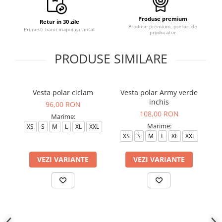
Produse premium
Retur in 30 zile
Produse premium, preturi de
Primesti banii inapoi garantat
producator
PRODUSE SIMILARE
Vesta polar ciclam
Vesta polar Army verde
inchis
96,00 RON
108,00 RON
Marime:
Marime:
XS
S
M
L
XL
XXL
XS
S
M
L
XL
XXL
VEZI VARIANTE
VEZI VARIANTE