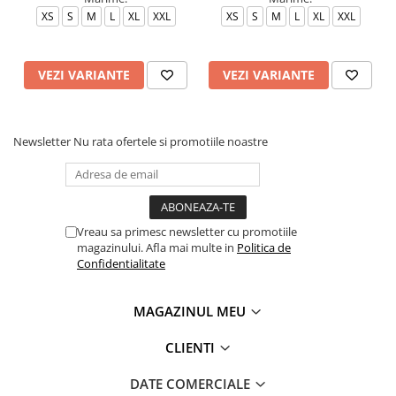
XS
S
M
L
XL
XXL
XS
S
M
L
XL
XXL
VEZI VARIANTE
VEZI VARIANTE
Newsletter
Nu rata ofertele si promotiile noastre
Vreau sa primesc newsletter cu promotiile
magazinului. Afla mai multe in
Politica de
Confidentialitate
MAGAZINUL MEU
CLIENTI
DATE COMERCIALE