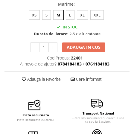
Marime
:
XS
S
M
L
XL
XXL
IN STOC
Durata de livrare:
2-5 zile lucratoare
ADAUGA IN COS
Cod Produs:
22401
Ai nevoie de ajutor?
0784184183
/
0761184183
Adauga la Favorite
Cere informatii
Transport National
Plata securizata
...fara km suplimentari, direct la usa
Plata securizata cu cardul
ta sau la Easybox.