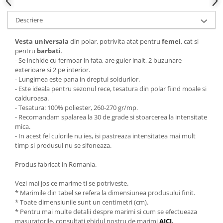
Descriere
Vesta universala
din polar, potrivita atat pentru
femei
, cat si
pentru
barbati
.
- Se inchide cu fermoar in fata, are guler inalt, 2 buzunare
exterioare si 2 pe interior.
- Lungimea este pana in dreptul soldurilor.
- Este ideala pentru sezonul rece, tesatura din polar fiind moale si
calduroasa.
- Tesatura: 100% poliester, 260-270 gr/mp.
- Recomandam spalarea la 30 de grade si stoarcerea la intensitate
mica.
- In acest fel culorile nu ies, isi pastreaza intensitatea mai mult
timp si produsul nu se sifoneaza.
Produs fabricat in Romania.
Vezi mai jos ce marime ti se potriveste.
* Marimile din tabel se refera la dimensiunea produsului finit.
* Toate dimensiunile sunt un centimetri (cm).
* Pentru mai multe detalii despre marimi si cum se efectueaza
masuratorile, consultati ghidul nostru de marimi
AICI
.