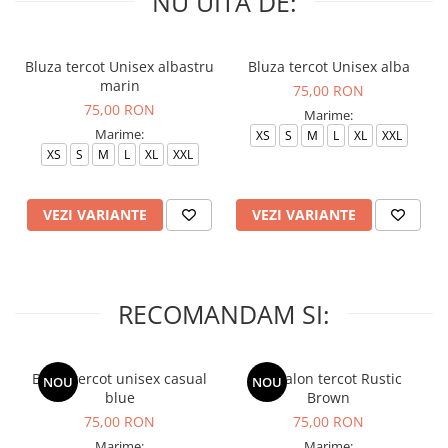
NU UITA DE:
Bluza tercot Unisex albastru
Bluza tercot Unisex alba
marin
75,00 RON
75,00 RON
Marime:
Marime:
XS
S
M
L
XL
XXL
XS
S
M
L
XL
XXL
VEZI VARIANTE
VEZI VARIANTE
RECOMANDAM SI:
Bluza tercot unisex casual
Pantalon tercot Rustic
NOU
NOU
blue
Brown
75,00 RON
75,00 RON
Marime:
Marime: