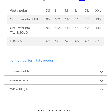
Vesta polar
XS
S
M
L
XL
XXL
Circumferinta BUST
95
102
110
118
125
135
Circumferinta
95
102
110
118
125
135
TALIE/SOLD
LUNGIME
62
62
62
65
67
67
Informatii conformitate produs
Informatii utile
Livrare si retur
Review-uri
(0)