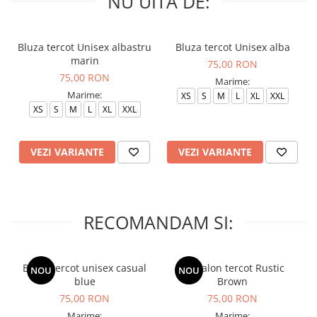
NU UITA DE:
Bluza tercot Unisex albastru
Bluza tercot Unisex alba
marin
75,00 RON
75,00 RON
Marime:
Marime:
XS
S
M
L
XL
XXL
XS
S
M
L
XL
XXL
VEZI VARIANTE
VEZI VARIANTE
RECOMANDAM SI:
Bluza tercot unisex casual
Pantalon tercot Rustic
NOU
NOU
blue
Brown
75,00 RON
75,00 RON
Marime:
Marime: