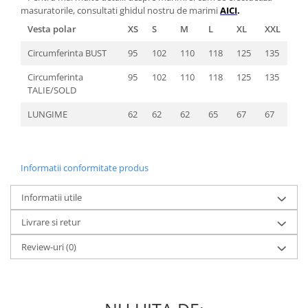
masuratorile, consultati ghidul nostru de marimi
AICI
.
Vesta polar
XS
S
M
L
XL
XXL
Circumferinta BUST
95
102
110
118
125
135
Circumferinta
95
102
110
118
125
135
TALIE/SOLD
LUNGIME
62
62
62
65
67
67
Informatii conformitate produs
Informatii utile
Livrare si retur
Review-uri
(0)