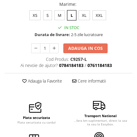
Marime
:
Veste de lucru
Halate medicale polar - unisex
XS
S
M
L
XL
XXL
HoReCa
IN STOC
Sorturi restaurante
Durata de livrare:
2-5 zile lucratoare
Tricouri de lucru
ADAUGA IN COS
Saboti medicali
Cod Produs:
C9257-L
Bonete
Ai nevoie de ajutor?
0784184183
/
0761184183
ACCESORII
Noutati
Adauga la Favorite
Cere informatii
Transport National
Plata securizata
...fara km suplimentari, direct la usa
Plata securizata cu cardul
ta sau la Easybox.