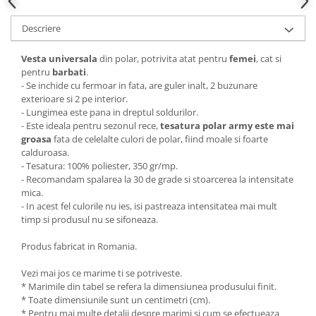
Descriere
Vesta universala
din polar, potrivita atat pentru
femei
, cat si
pentru
barbati
.
- Se inchide cu fermoar in fata, are guler inalt, 2 buzunare
exterioare si 2 pe interior.
- Lungimea este pana in dreptul soldurilor.
- Este ideala pentru sezonul rece,
tesatura polar army este mai
groasa
fata de celelalte culori de polar, fiind moale si foarte
calduroasa.
- Tesatura: 100% poliester, 350 gr/mp.
- Recomandam spalarea la 30 de grade si stoarcerea la intensitate
mica.
- In acest fel culorile nu ies, isi pastreaza intensitatea mai mult
timp si produsul nu se sifoneaza.
Produs fabricat in Romania.
Vezi mai jos ce marime ti se potriveste.
* Marimile din tabel se refera la dimensiunea produsului finit.
* Toate dimensiunile sunt un centimetri (cm).
* Pentru mai multe detalii despre marimi si cum se efectueaza