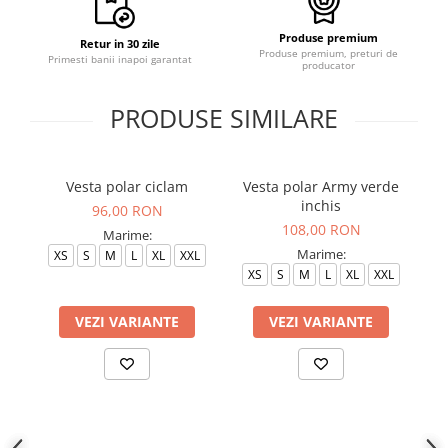
Produse premium
Retur in 30 zile
Produse premium, preturi de
Primesti banii inapoi garantat
producator
PRODUSE SIMILARE
Vesta polar ciclam
Vesta polar Army verde
inchis
96,00 RON
108,00 RON
Marime:
Marime:
XS
S
M
L
XL
XXL
XS
S
M
L
XL
XXL
VEZI VARIANTE
VEZI VARIANTE