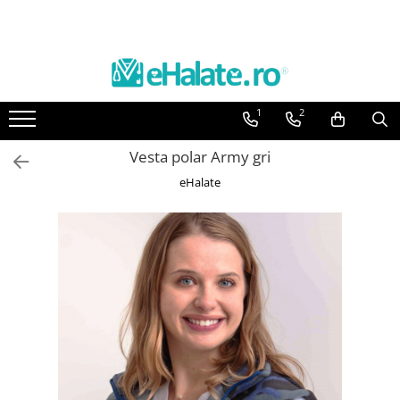
Toate Produsele
Costume Medicale
1
2
Bluze Unisex
Pantaloni Unisex
Vesta polar Army gri
Costume Unisex
eHalate
Bluze Medicale
Bluze unisex cu imprimeuri
Bluze Maria
Bluze medicale uni
Halate medicale
Halate Bianca
Bluze Maria
Halate medicale femei