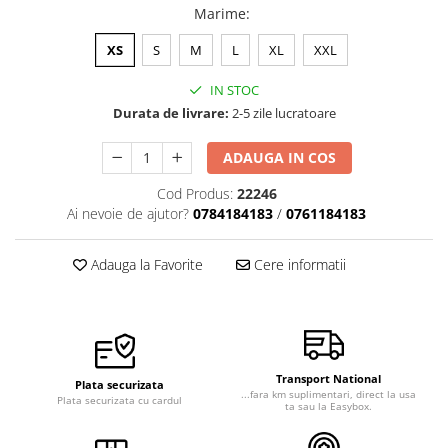
Marime
:
XS
S
M
L
XL
XXL
IN STOC
Durata de livrare:
2-5 zile lucratoare
ADAUGA IN COS
Cod Produs:
22246
Ai nevoie de ajutor?
0784184183
/
0761184183
Adauga la Favorite
Cere informatii
Transport National
Plata securizata
...fara km suplimentari, direct la usa
Plata securizata cu cardul
ta sau la Easybox.