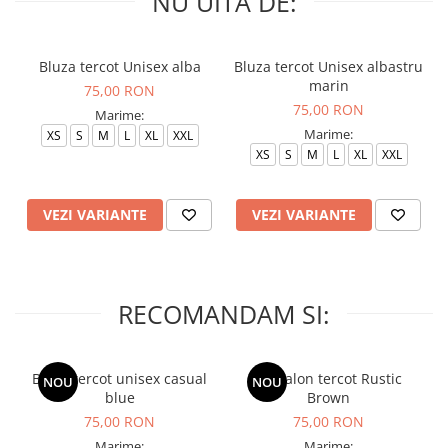
NU UITA DE:
Bluza tercot Unisex alba
Bluza tercot Unisex albastru
marin
75,00 RON
75,00 RON
Marime:
Marime:
XS
S
M
L
XL
XXL
XS
S
M
L
XL
XXL
VEZI VARIANTE
VEZI VARIANTE
RECOMANDAM SI:
Bluza tercot unisex casual
Pantalon tercot Rustic
NOU
NOU
blue
Brown
75,00 RON
75,00 RON
Marime:
Marime: