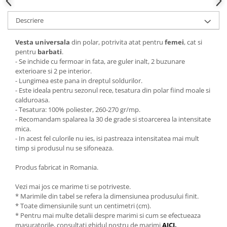
Descriere
Vesta universala
din polar, potrivita atat pentru
femei
, cat si
pentru
barbati
.
- Se inchide cu fermoar in fata, are guler inalt, 2 buzunare
exterioare si 2 pe interior.
- Lungimea este pana in dreptul soldurilor.
- Este ideala pentru sezonul rece, tesatura din polar fiind moale si
calduroasa.
- Tesatura: 100% poliester, 260-270 gr/mp.
- Recomandam spalarea la 30 de grade si stoarcerea la intensitate
mica.
- In acest fel culorile nu ies, isi pastreaza intensitatea mai mult
timp si produsul nu se sifoneaza.
Produs fabricat in Romania.
Vezi mai jos ce marime ti se potriveste.
* Marimile din tabel se refera la dimensiunea produsului finit.
* Toate dimensiunile sunt un centimetri (cm).
* Pentru mai multe detalii despre marimi si cum se efectueaza
masuratorile, consultati ghidul nostru de marimi
AICI
.