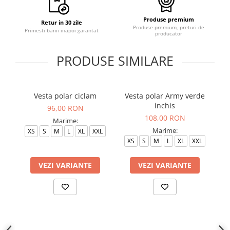
Produse premium
Retur in 30 zile
Produse premium, preturi de
Primesti banii inapoi garantat
producator
PRODUSE SIMILARE
Vesta polar ciclam
Vesta polar Army verde
inchis
96,00 RON
108,00 RON
Marime:
Marime:
XS
S
M
L
XL
XXL
XS
S
M
L
XL
XXL
VEZI VARIANTE
VEZI VARIANTE