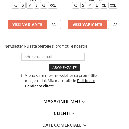
XS
S
M
L
XL
XXL
XS
S
M
L
XL
XXL
VEZI VARIANTE
VEZI VARIANTE
Newsletter
Nu rata ofertele si promotiile noastre
Vreau sa primesc newsletter cu promotiile
magazinului. Afla mai multe in
Politica de
Confidentialitate
MAGAZINUL MEU
CLIENTI
DATE COMERCIALE