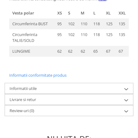
Vesta polar
XS
S
M
L
XL
XXL
Circumferinta BUST
95
102
110
118
125
135
Circumferinta
95
102
110
118
125
135
TALIE/SOLD
LUNGIME
62
62
62
65
67
67
Informatii conformitate produs
Informatii utile
Livrare si retur
Review-uri
(0)