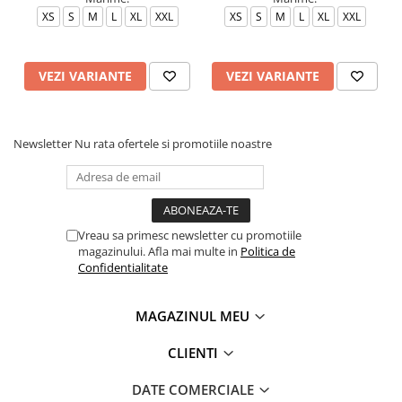
XS
S
M
L
XL
XXL
XS
S
M
L
XL
XXL
VEZI VARIANTE
VEZI VARIANTE
Newsletter
Nu rata ofertele si promotiile noastre
Vreau sa primesc newsletter cu promotiile
magazinului. Afla mai multe in
Politica de
Confidentialitate
MAGAZINUL MEU
CLIENTI
DATE COMERCIALE