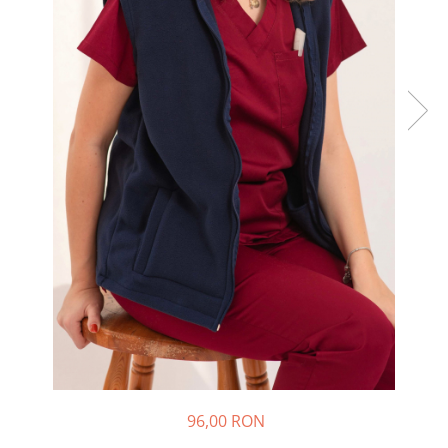
Halate medicale barbati
Halate medicale P2 cu fluturas
Halate medicale cu nasturi
Halate medicale cu fermoar
Halate medicale polar - unisex
Halate medicale albe
Fuste, Sarafane
Sarafane Mira
Fuste medicale
Sarafane medicale
Veste, Jachete
Veste de lucru
Jachete de lucru
Articole din Polar
96,00 RON
Jachete de lucru