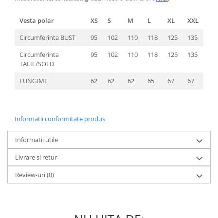
Vesta polar
XS
S
M
L
XL
XXL
Circumferinta BUST
95
102
110
118
125
135
Circumferinta
95
102
110
118
125
135
TALIE/SOLD
LUNGIME
62
62
62
65
67
67
Informatii conformitate produs
Informatii utile
Livrare si retur
Review-uri
(0)