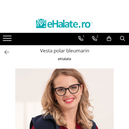
Toate Produsele
Costume Medicale
1
2
Bluze Unisex
Pantaloni Unisex
Vesta polar bleumarin
Costume Unisex
eHalate
Bluze Medicale
Bluze unisex cu imprimeuri
Bluze Maria
Bluze medicale uni
Halate medicale
Halate Bianca
Bluze Maria
Halate medicale femei