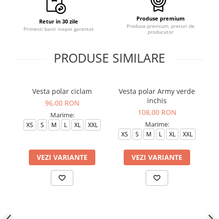
Produse premium
Retur in 30 zile
Produse premium, preturi de
Primesti banii inapoi garantat
producator
PRODUSE SIMILARE
Vesta polar ciclam
Vesta polar Army verde
inchis
96,00 RON
108,00 RON
Marime:
Marime:
XS
S
M
L
XL
XXL
XS
S
M
L
XL
XXL
VEZI VARIANTE
VEZI VARIANTE