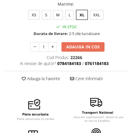
Marime
:
Veste de lucru
Halate medicale polar - unisex
XS
S
M
L
XL
XXL
HoReCa
IN STOC
Sorturi restaurante
Durata de livrare:
2-5 zile lucratoare
Tricouri de lucru
ADAUGA IN COS
Saboti medicali
Cod Produs:
22266
Bonete
Ai nevoie de ajutor?
0784184183
/
0761184183
ACCESORII
Noutati
Adauga la Favorite
Cere informatii
Transport National
Plata securizata
...fara km suplimentari, direct la usa
Plata securizata cu cardul
ta sau la Easybox.