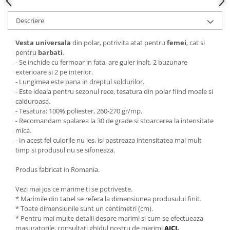
Descriere
Vesta universala
din polar, potrivita atat pentru
femei
, cat si
pentru
barbati
.
- Se inchide cu fermoar in fata, are guler inalt, 2 buzunare
exterioare si 2 pe interior.
- Lungimea este pana in dreptul soldurilor.
- Este ideala pentru sezonul rece, tesatura din polar fiind moale si
calduroasa.
- Tesatura: 100% poliester, 260-270 gr/mp.
- Recomandam spalarea la 30 de grade si stoarcerea la intensitate
mica.
- In acest fel culorile nu ies, isi pastreaza intensitatea mai mult
timp si produsul nu se sifoneaza.
Produs fabricat in Romania.
Vezi mai jos ce marime ti se potriveste.
* Marimile din tabel se refera la dimensiunea produsului finit.
* Toate dimensiunile sunt un centimetri (cm).
* Pentru mai multe detalii despre marimi si cum se efectueaza
masuratorile, consultati ghidul nostru de marimi
AICI
.