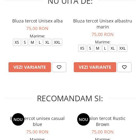
NU UITA DE:
Bluza tercot Unisex alba
Bluza tercot Unisex albastru
marin
75,00 RON
75,00 RON
Marime:
Marime:
XS
S
M
L
XL
XXL
XS
S
M
L
XL
XXL
VEZI VARIANTE
VEZI VARIANTE
RECOMANDAM SI:
Bluza tercot unisex casual
Pantalon tercot Rustic
NOU
NOU
blue
Brown
75,00 RON
75,00 RON
Marime:
Marime: