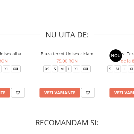
NU UITA DE:
Unisex alba
Bluza tercot Unisex ciclam
Bluza Ter
NOU
 RON
75,00 RON
de la 
XL
XXL
XS
S
M
L
XL
XXL
S
M
L
XL
NTE
VEZI VARIANTE
VEZI VAR
RECOMANDAM SI: