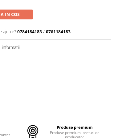
A IN COS
e ajutor?
0784184183
/
0761184183
informatii
Produse premium
Produse premium, preturi de
rantat
producator