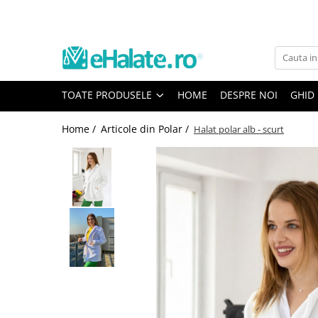
Toate Produsele
Costume Medicale
TOATE PRODUSELE
HOME
DESPRE NOI
GHID
Bluze Unisex
Pantaloni Unisex
Home /
Articole din Polar /
Halat polar alb - scurt
Costume Unisex
Bluze Medicale
Bluze unisex cu imprimeuri
Bluze Maria
Bluze medicale uni
Halate medicale
Halate Bianca
Bluze Maria
Halate medicale femei