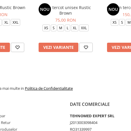
 Rustic Brown
Bluza tercot unisex Rustic
Costum terc
NOU
NOU
Brown
 RON
150
75,00 RON
XL
XXL
XS
S
M
XS
S
M
L
XL
XXL
NTE
VEZI VARIANTE
VEZI VAR
la mai multe in
Politica de Confidentialitate
DATE COMERCIALE
par
TEHNOMED EXPERT SRL
e Retur
J2013003098404
Produselor
RO31339997