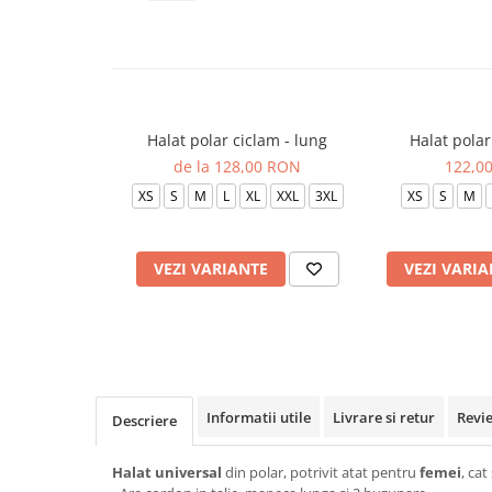
Veste de lucru
Halate medicale polar - unisex
HoReCa
Sorturi restaurante
Halat polar ciclam - lung
Halat polar 
Tricouri de lucru
de la 128,00 RON
122,0
Saboti medicali
XS
S
M
L
XL
XXL
3XL
XS
S
M
Bonete
ACCESORII
VEZI VARIANTE
VEZI VARIA
Noutati
Informatii utile
Livrare si retur
Revi
Descriere
Halat universal
din polar, potrivit atat pentru
femei
, cat