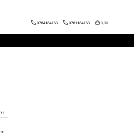
0784184183
0761184183
0,00
XXL
are