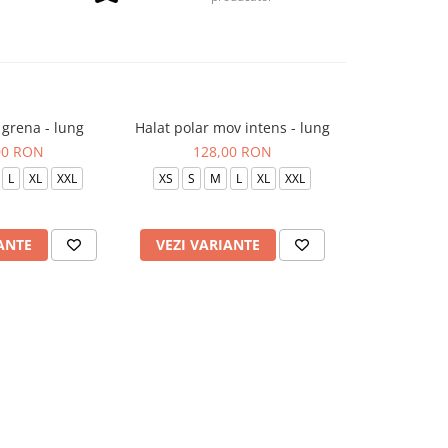
 grena - lung
Halat polar mov intens - lung
Halat polar
00 RON
128,00 RON
122
L
XL
XXL
XS
S
M
L
XL
XXL
XS
S
ANTE
VEZI VARIANTE
VEZI VAR