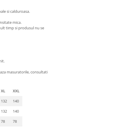
oale si calduroasa.
nsitate mica.
 mult timp si produsul nu se
it.
aza masuratorile, consultati
XL
XXL
132
140
132
140
78
78