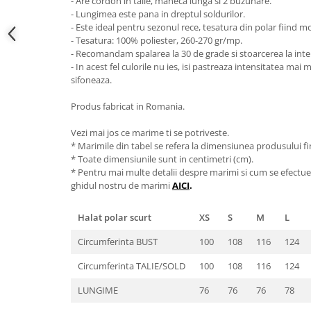
- Are cordon in talie, maneca lunga si 2 buzunare.
- Lungimea este pana in dreptul soldurilor.
- Este ideal pentru sezonul rece, tesatura din polar fiind m
- Tesatura: 100% poliester, 260-270 gr/mp.
- Recomandam spalarea la 30 de grade si stoarcerea la inte
- In acest fel culorile nu ies, isi pastreaza intensitatea mai
sifoneaza.
Produs fabricat in Romania.
Vezi mai jos ce marime ti se potriveste.
* Marimile din tabel se refera la dimensiunea produsului fin
* Toate dimensiunile sunt in centimetri (cm).
* Pentru mai multe detalii despre marimi si cum se efectue
ghidul nostru de marimi
AICI
.
Halat polar scurt
XS
S
M
L
Circumferinta BUST
100
108
116
124
Circumferinta TALIE/SOLD
100
108
116
124
LUNGIME
76
76
76
78