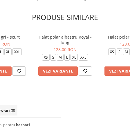
PRODUSE SIMILARE
gri - scurt
Halat polar albastru Royal -
Halat polar
lung
0 RON
128,
128,00 RON
L
XL
XXL
XS
S
M
XS
S
M
L
XL
XXL
NTE
VEZI VARIANTE
VEZI VARI
ew-uri
(0)
 si pentru
barbati
.