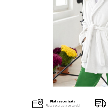
Halate medicale barbati
Halate medicale P2 cu fluturas
Halate medicale cu nasturi
Halate medicale cu fermoar
Halate medicale polar - unisex
Halate medicale albe
Fuste, Sarafane
Sarafane Mira
Fuste medicale
Sarafane medicale
Veste, Jachete
Veste de lucru
Distribuie
Jachete de lucru
pe
Articole din Polar
Facebook
Plata securizata
Jachete de lucru
Plata securizata cu cardul