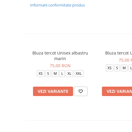
Informatii conformitate produs
Bluza tercot Unisex albastru
Bluza tercot 
marin
75,00
75,00 RON
XS
S
M
L
XS
S
M
L
XL
XXL
VEZI VARIANTE
VEZI VARIA