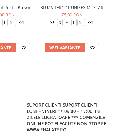
ot Rustic Brown
BLUZA TERCOT UNISEX MUSTAR
BLUZA TE
,00 RON
75,00 RON
L
XL
XXL
XS
S
M
L
XL
XXL
XS
S
IANTE
VEZI VARIANTE
VEZI 
SUPORT CLIENTI
SUPORT CLIENTI:
LUNI – VINERI => 09:00 – 17:00, IN
ZILELE LUCRATOARE *** COMENZILE
ONLINE POT FI FACUTE NON-STOP PE
WWW.EHALATE.RO