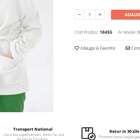
ADAUG
Cod Produs:
18455
Ai nevoie d
Adauga la Favorite
Cere 
Transport National
Retur in 30 zile
...fara km suplimentari, direct la usa
Primesti banii inapoi ga
ta sau la Easybox.