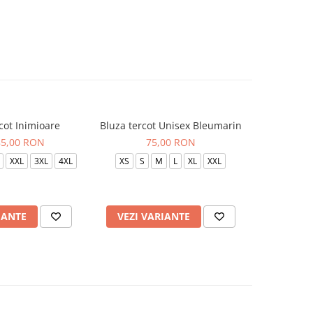
cot Inimioare
Bluza tercot Unisex Bleumarin
Bluza t
85,00 RON
75,00 RON
XXL
3XL
4XL
XS
S
M
L
XL
XXL
XS
S
IANTE
VEZI VARIANTE
VEZI 