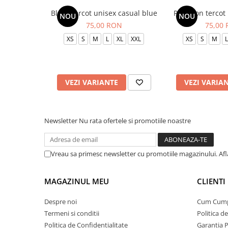
Bluza tercot unisex casual blue
Pantalon tercot
NOU
NOU
75,00 RON
75,00
XS
S
M
L
XL
XXL
XS
S
M
L
VEZI VARIANTE
VEZI VARIA
Newsletter
Nu rata ofertele si promotiile noastre
Vreau sa primesc newsletter cu promotiile magazinului. Af
MAGAZINUL MEU
CLIENTI
Despre noi
Cum Cum
Termeni si conditii
Politica d
Politica de Confidentialitate
Garantia 