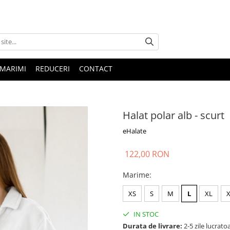
 MARIMI
REDUCERI
CONTACT
Halat polar alb - scurt
eHalate
122,00 RON
Marime
:
XS
S
M
L
XL
IN STOC
Durata de livrare:
2-5 zile lucrato