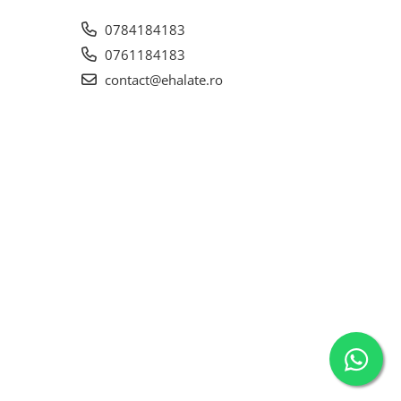
0784184183
0761184183
contact@ehalate.ro