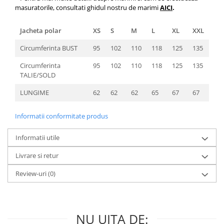
masuratorile, consultati ghidul nostru de marimi
AICI
.
Jacheta polar
XS
S
M
L
XL
XXL
Circumferinta BUST
95
102
110
118
125
135
Circumferinta
95
102
110
118
125
135
TALIE/SOLD
LUNGIME
62
62
62
65
67
67
Informatii conformitate produs
Informatii utile
Livrare si retur
Review-uri
(0)
NU UITA DE: