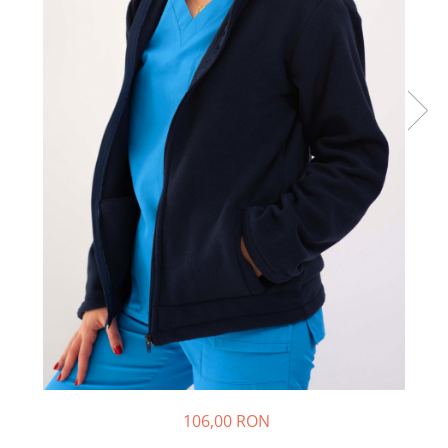
Halate medicale barbati
Halate medicale P2 cu fluturas
Halate medicale cu nasturi
Halate medicale cu fermoar
Halate medicale polar - unisex
Halate medicale albe
Fuste, Sarafane
Sarafane Mira
Fuste medicale
Sarafane medicale
Veste, Jachete
Veste de lucru
Jachete de lucru
Articole din Polar
106,00 RON
Jachete de lucru