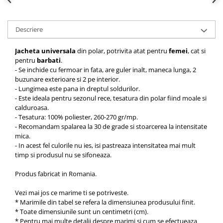
Descriere
Jacheta universala
din polar, potrivita atat pentru
femei
, cat si
pentru
barbati
.
- Se inchide cu fermoar in fata, are guler inalt, maneca lunga, 2
buzunare exterioare si 2 pe interior.
- Lungimea este pana in dreptul soldurilor.
- Este ideala pentru sezonul rece, tesatura din polar fiind moale si
calduroasa.
- Tesatura: 100% poliester, 260-270 gr/mp.
- Recomandam spalarea la 30 de grade si stoarcerea la intensitate
mica.
- In acest fel culorile nu ies, isi pastreaza intensitatea mai mult
timp si produsul nu se sifoneaza.
Produs fabricat in Romania.
Vezi mai jos ce marime ti se potriveste.
* Marimile din tabel se refera la dimensiunea produsului finit.
* Toate dimensiunile sunt un centimetri (cm).
* Pentru mai multe detalii despre marimi si cum se efectueaza