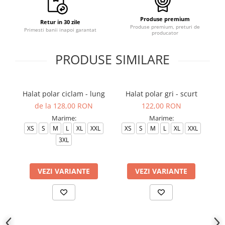
Produse premium
Retur in 30 zile
Produse premium, preturi de
Primesti banii inapoi garantat
producator
PRODUSE SIMILARE
Halat polar ciclam - lung
Halat polar gri - scurt
Ha
de la 128,00 RON
122,00 RON
Marime:
Marime:
XS
S
M
L
XL
XXL
XS
S
M
L
XL
XXL
3XL
VEZI VARIANTE
VEZI VARIANTE