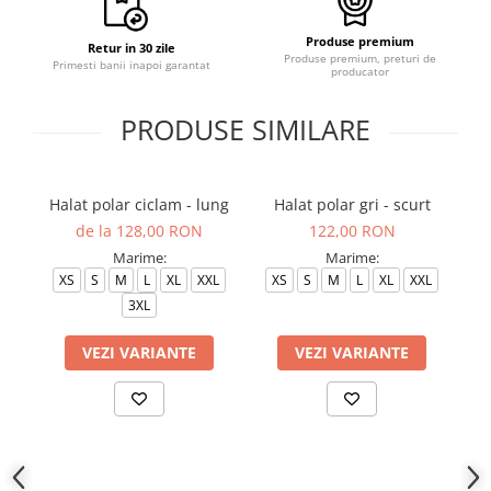
Produse premium
Retur in 30 zile
Produse premium, preturi de
Primesti banii inapoi garantat
producator
PRODUSE SIMILARE
Halat polar ciclam - lung
Halat polar gri - scurt
Ha
de la 128,00 RON
122,00 RON
Marime:
Marime:
XS
S
M
L
XL
XXL
XS
S
M
L
XL
XXL
3XL
VEZI VARIANTE
VEZI VARIANTE