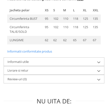
Jacheta polar
XS
S
M
L
XL
XXL
Circumferinta BUST
95
102
110
118
125
135
Circumferinta
95
102
110
118
125
135
TALIE/SOLD
LUNGIME
62
62
62
65
67
67
Informatii conformitate produs
Informatii utile
Livrare si retur
Review-uri
(0)
NU UITA DE: