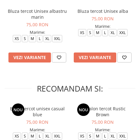
Bluza tercot Unisex albastru
Bluza tercot Unisex alba
marin
75,00 RON
75,00 RON
Marime:
Marime:
XS
S
M
L
XL
XXL
XS
S
M
L
XL
XXL
VEZI VARIANTE
VEZI VARIANTE
RECOMANDAM SI:
Bluza tercot unisex casual
Pantalon tercot Rustic
NOU
NOU
blue
Brown
75,00 RON
75,00 RON
Marime:
Marime:
XS
S
M
L
XL
XXL
XS
S
M
L
XL
XXL