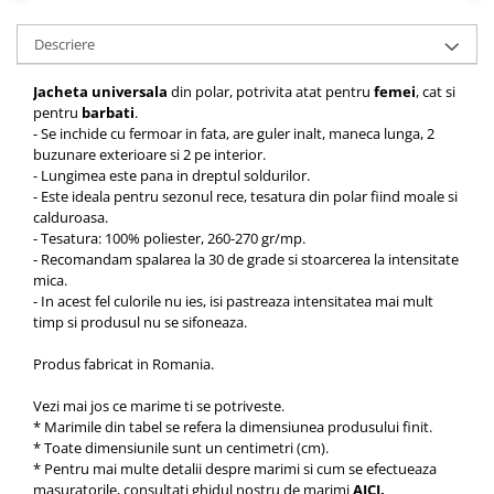
Descriere
Jacheta universala
din polar, potrivita atat pentru
femei
, cat si
pentru
barbati
.
- Se inchide cu fermoar in fata, are guler inalt, maneca lunga, 2
buzunare exterioare si 2 pe interior.
- Lungimea este pana in dreptul soldurilor.
- Este ideala pentru sezonul rece, tesatura din polar fiind moale si
calduroasa.
- Tesatura: 100% poliester, 260-270 gr/mp.
- Recomandam spalarea la 30 de grade si stoarcerea la intensitate
mica.
- In acest fel culorile nu ies, isi pastreaza intensitatea mai mult
timp si produsul nu se sifoneaza.
Produs fabricat in Romania.
Vezi mai jos ce marime ti se potriveste.
* Marimile din tabel se refera la dimensiunea produsului finit.
* Toate dimensiunile sunt un centimetri (cm).
* Pentru mai multe detalii despre marimi si cum se efectueaza
masuratorile, consultati ghidul nostru de marimi
AICI
.