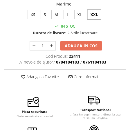
Marime
:
XS
S
M
L
XL
XXL
IN STOC
Durata de livrare:
2-5 zile lucratoare
ADAUGA IN COS
Cod Produs:
22411
Ai nevoie de ajutor?
0784184183
/
0761184183
Adauga la Favorite
Cere informatii
Transport National
Plata securizata
...fara km suplimentari, direct la usa
Plata securizata cu cardul
ta sau la Easybox.