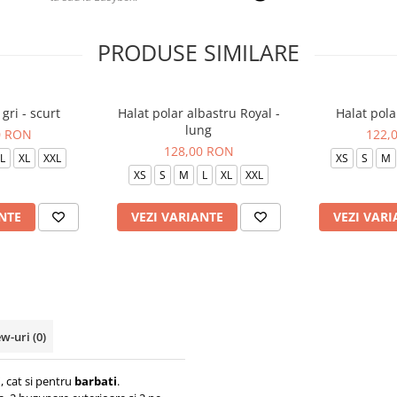
PRODUSE SIMILARE
gri - scurt
Halat polar albastru Royal -
Halat pola
lung
0 RON
122,
128,00 RON
L
XL
XXL
XS
S
M
XS
S
M
L
XL
XXL
NTE
VEZI VARIANTE
VEZI VARI
ew-uri
(0)
i
, cat si pentru
barbati
.