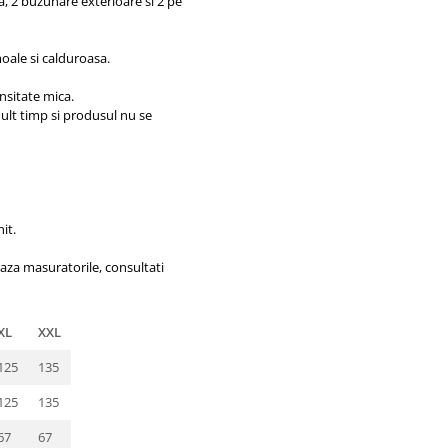
ga, 2 buzunare exterioare si 2 pe
moale si calduroasa.
nsitate mica.
 mult timp si produsul nu se
nit.
aza masuratorile, consultati
XL
XXL
125
135
125
135
67
67