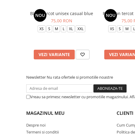
Bluza tercot unisex casual blue
Pantalon tercot
NOU
NOU
75,00 RON
75,00
XS
S
M
L
XL
XXL
XS
S
M
L
VEZI VARIANTE
VEZI VARIA
Newsletter
Nu rata ofertele si promotiile noastre
Vreau sa primesc newsletter cu promotiile magazinului. Af
MAGAZINUL MEU
CLIENTI
Despre noi
Cum Cum
Termeni si conditii
Politica d