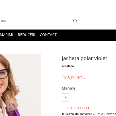
 MARIMI
REDUCERI
CONTACT
Jacheta polar violet
eHalate
106,00 RON
Marime
:
S
STOC EPUIZAT
Durata de livrare:
2-5 zile lucrato