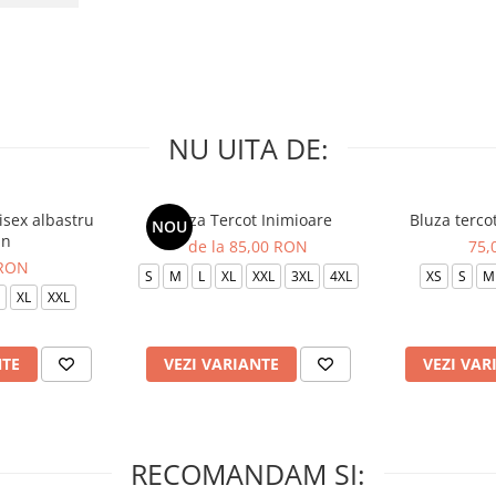
NU UITA DE:
isex albastru
Bluza Tercot Inimioare
Bluza terco
NOU
in
de la 85,00 RON
75,
 RON
S
M
L
XL
XXL
3XL
4XL
XS
S
M
XL
XXL
NTE
VEZI VARIANTE
VEZI VAR
RECOMANDAM SI: