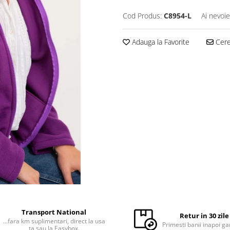
Cod Produs:
C8954-L
Ai nevoie
Adauga la Favorite
Cere 
Transport National
Retur in 30 zile
...fara km suplimentari, direct la usa
Primesti banii inapoi ga
ta sau la Easybox.