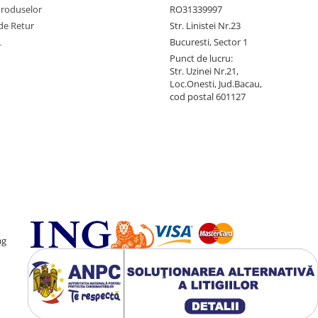
Produselor
RO31339997
de Retur
Str. Linistei Nr.23
L
Bucuresti, Sector 1
Punct de lucru:
Str. Uzinei Nr.21,
Loc.Onesti, Jud.Bacau,
cod postal 601127
ag