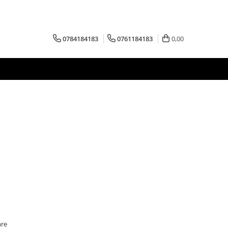
0784184183
0761184183
0,00
are