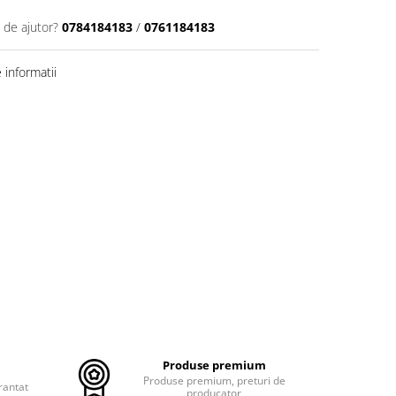
 de ajutor?
0784184183
/
0761184183
informatii
Produse premium
Produse premium, preturi de
rantat
producator