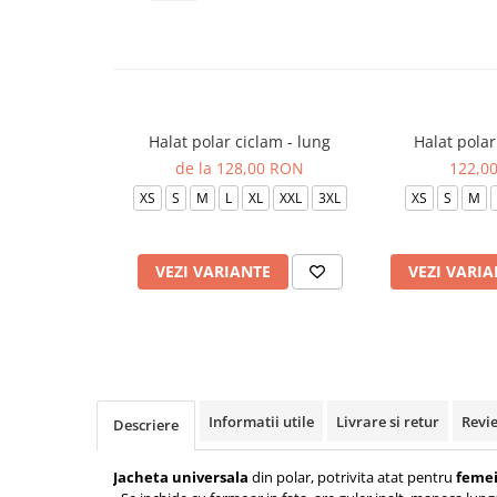
Veste de lucru
Halate medicale polar - unisex
HoReCa
Sorturi restaurante
Halat polar ciclam - lung
Halat polar 
Tricouri de lucru
de la 128,00 RON
122,0
Saboti medicali
XS
S
M
L
XL
XXL
3XL
XS
S
M
Bonete
ACCESORII
VEZI VARIANTE
VEZI VARIA
Noutati
Informatii utile
Livrare si retur
Revi
Descriere
Jacheta universala
din polar, potrivita atat pentru
feme