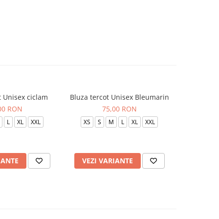
t Unisex ciclam
Bluza tercot Unisex Bleumarin
Bluza t
00 RON
75,00 RON
L
XL
XXL
XS
S
M
L
XL
XXL
XS
S
IANTE
VEZI VARIANTE
VEZI 