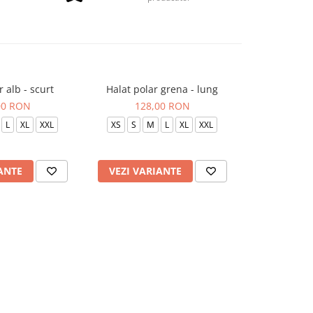
r alb - scurt
Halat polar grena - lung
Halat polar 
00 RON
128,00 RON
128
L
XL
XXL
XS
S
M
L
XL
XXL
XS
S
ANTE
VEZI VARIANTE
VEZI VAR