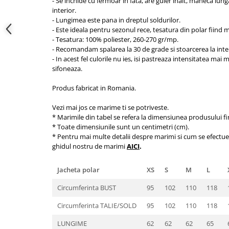
- Se inchide cu fermoar in fata, are guler inalt, maneca lun
interior.
- Lungimea este pana in dreptul soldurilor.
- Este ideala pentru sezonul rece, tesatura din polar fiind 
- Tesatura: 100% poliester, 260-270 gr/mp.
- Recomandam spalarea la 30 de grade si stoarcerea la inte
- In acest fel culorile nu ies, isi pastreaza intensitatea mai
sifoneaza.
Produs fabricat in Romania.
Vezi mai jos ce marime ti se potriveste.
* Marimile din tabel se refera la dimensiunea produsului fi
* Toate dimensiunile sunt un centimetri (cm).
* Pentru mai multe detalii despre marimi si cum se efectue
ghidul nostru de marimi
AICI
.
Jacheta polar
XS
S
M
L
Circumferinta BUST
95
102
110
118
Circumferinta TALIE/SOLD
95
102
110
118
LUNGIME
62
62
62
65