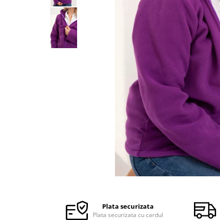
Halate medicale barbati
Halate medicale P2 cu fluturas
Halate medicale cu nasturi
Halate medicale cu fermoar
Halate medicale polar - unisex
Halate medicale albe
Fuste, Sarafane
Sarafane Mira
Fuste medicale
Sarafane medicale
Veste, Jachete
Veste de lucru
Distribuie
Jachete de lucru
pe
Articole din Polar
Facebook
Plata securizata
Jachete de lucru
Plata securizata cu cardul