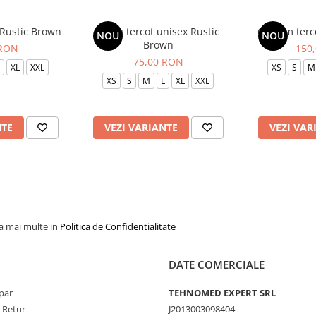
 Rustic Brown
Bluza tercot unisex Rustic
Costum terc
NOU
NOU
Brown
 RON
150
75,00 RON
XL
XXL
XS
S
M
XS
S
M
L
XL
XXL
NTE
VEZI VARIANTE
VEZI VAR
la mai multe in
Politica de Confidentialitate
DATE COMERCIALE
par
TEHNOMED EXPERT SRL
e Retur
J2013003098404