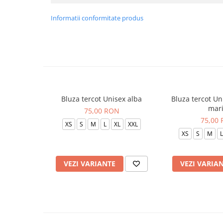
Informatii conformitate produs
Bluza tercot Unisex alba
Bluza tercot Un
mar
75,00 RON
75,00
XS
S
M
L
XL
XXL
XS
S
M
L
VEZI VARIANTE
VEZI VARIA