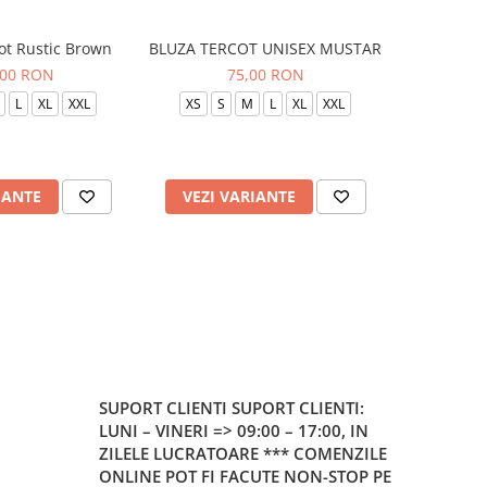
ot Rustic Brown
BLUZA TERCOT UNISEX MUSTAR
BLUZA TE
,00 RON
75,00 RON
L
XL
XXL
XS
S
M
L
XL
XXL
XS
S
IANTE
VEZI VARIANTE
VEZI 
SUPORT CLIENTI
SUPORT CLIENTI:
LUNI – VINERI => 09:00 – 17:00, IN
ZILELE LUCRATOARE *** COMENZILE
ONLINE POT FI FACUTE NON-STOP PE