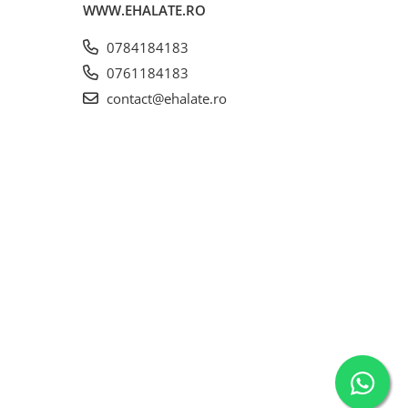
WWW.EHALATE.RO
0784184183
0761184183
contact@ehalate.ro