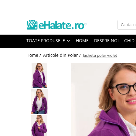
Toate Produsele
Costume Medicale
TOATE PRODUSELE
HOME
DESPRE NOI
GHID
Bluze Unisex
Pantaloni Unisex
Home /
Articole din Polar /
Jacheta polar violet
Costume Unisex
Bluze Medicale
Bluze unisex cu imprimeuri
Bluze Maria
Bluze medicale uni
Halate medicale
Halate Bianca
Bluze Maria
Halate medicale femei