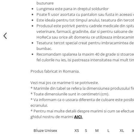
buzunare
Lungimea este pana in dreptul soldurilor
Poate fi usor asortata cu pantalon sau fusta in aceeasi 
Este ideala pentru tot timpul anului, tesatura din terco
Produsul este potrivit pentru cadrele medicale din spitale 
veterinare, farmacii, gradinite, dar si pentru saloane de
HoReCa sau orice alt domeniu ce utilizeaza imbracamin
Tesatura: tercot special creat pentru imbracamintea de 
bumbac.
Recomandam spalarea la maxim 40 de grade si stoarcerea
fel culorile nu ies, isi pastreaza intensitatea mai mult t
Produs fabricat in Romania.
Vezi mai jos ce marime ti se potriveste.
* Marimile din tabel se refera la dimensiunea produsului fin
* Toate dimensiunile sunt in centimetri (cm).
* Va informam ca o usoara diferenta de culoare este posibila
ecranului.
* Pentru mai multe detalii despre marimi si cum se efectue
ghidul nostru de marimi
AICI
.
Bluze Unisex
XS
S
M
L
XL