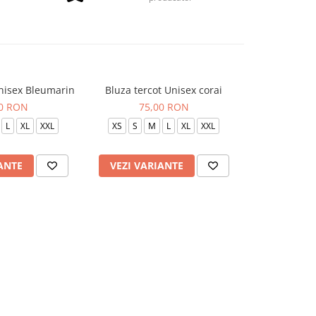
Unisex Bleumarin
Bluza tercot Unisex corai
BLUZA TERC
P
00 RON
75,00 RON
75
L
XL
XXL
XS
S
M
L
XL
XXL
XS
S
ANTE
VEZI VARIANTE
VEZI VAR