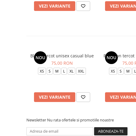
VEZI VARIANTE
VEZI VARIA
Bluza tercot unisex casual blue
Pantalon tercot
NOU
NOU
75,00 RON
75,00
XS
S
M
L
XL
XXL
XS
S
M
L
VEZI VARIANTE
VEZI VARIA
Newsletter
Nu rata ofertele si promotiile noastre