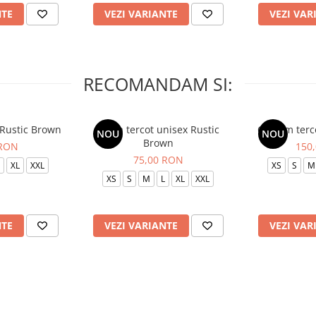
NTE
VEZI VARIANTE
VEZI VAR
RECOMANDAM SI:
 Rustic Brown
Bluza tercot unisex Rustic
Costum terc
NOU
NOU
Brown
 RON
150
75,00 RON
XL
XXL
XS
S
M
XS
S
M
L
XL
XXL
NTE
VEZI VARIANTE
VEZI VAR