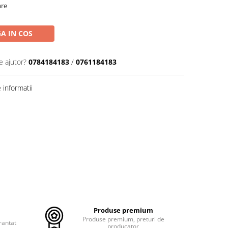
are
A IN COS
e ajutor?
0784184183
/
0761184183
informatii
Produse premium
Produse premium, preturi de
rantat
producator