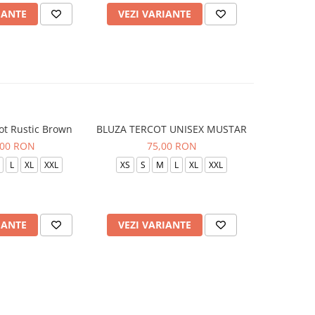
IANTE
VEZI VARIANTE
VEZI 
ot Rustic Brown
BLUZA TERCOT UNISEX MUSTAR
BLUZA TE
,00 RON
75,00 RON
L
XL
XXL
XS
S
M
L
XL
XXL
XS
S
IANTE
VEZI VARIANTE
VEZI 