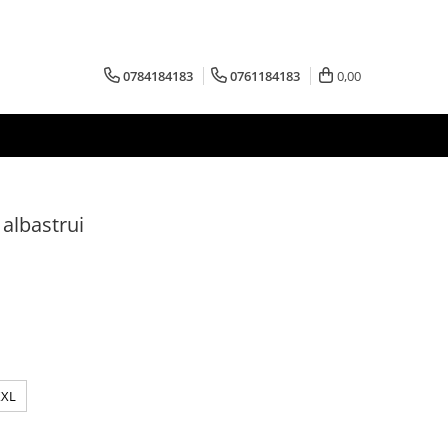
0784184183
0761184183
0,00
 albastrui
XXL