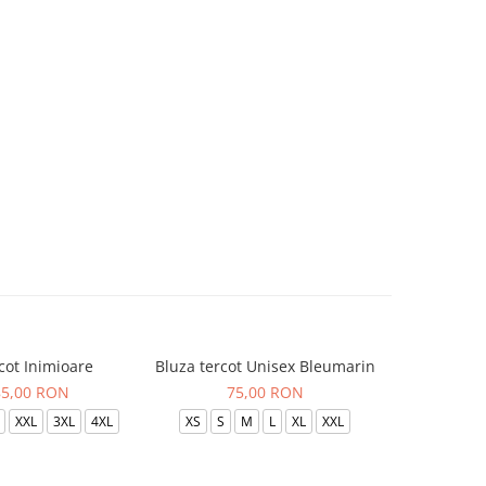
cot Inimioare
Bluza tercot Unisex Bleumarin
Bluza t
85,00 RON
75,00 RON
XXL
3XL
4XL
XS
S
M
L
XL
XXL
XS
S