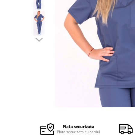
Halate medicale barbati
Halate medicale P2 cu fluturas
Halate medicale cu nasturi
Halate medicale cu fermoar
Halate medicale polar - unisex
Halate medicale albe
Fuste, Sarafane
Sarafane Mira
Fuste medicale
Sarafane medicale
Veste, Jachete
Veste de lucru
Distribuie
Jachete de lucru
pe
Articole din Polar
Facebook
Plata securizata
Jachete de lucru
Plata securizata cu cardul