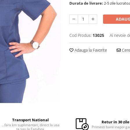
Durata de livrare:
2-5 zile lucrato
ADAUG
Cod Produs:
13025
Ai nevoie d
Adauga la Favorite
Cere 
Transport National
Retur in 30 zile
...fara km suplimentari, direct la usa
Primesti banii inapoi ga
ta sau la Easybox.