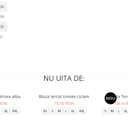
30
30
30
3
NU UITA DE:
Unisex alba
Bluza tercot Unisex ciclam
Bluza Ter
NOU
 RON
75,00 RON
de la 
XL
XXL
XS
S
M
L
XL
XXL
S
M
L
XL