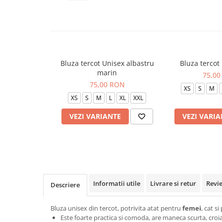
Veste de lucru
Halate medicale polar - unisex
HoReCa
Sorturi restaurante
Bluza tercot Unisex albastru
Bluza tercot
Tricouri de lucru
marin
75,00
Saboti medicali
75,00 RON
XS
S
M
Bonete
XS
S
M
L
XL
XXL
ACCESORII
VEZI VARIANTE
VEZI VARIA
Noutati
Informatii utile
Livrare si retur
Revi
Descriere
Bluza unisex din tercot, potrivita atat pentru
femei
, cat s
Este foarte practica si comoda, are maneca scurta, croial