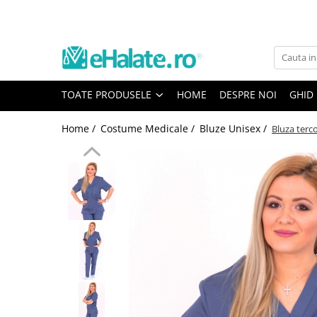
Toate Produsele
Costume Medicale
TOATE PRODUSELE
HOME
DESPRE NOI
GHID
Bluze Unisex
Pantaloni Unisex
Home /
Costume Medicale /
Bluze Unisex /
Bluza terco
Costume Unisex
Bluze Medicale
Bluze unisex cu imprimeuri
Bluze Maria
Bluze medicale uni
Halate medicale
Halate Bianca
Bluze Maria
Halate medicale femei