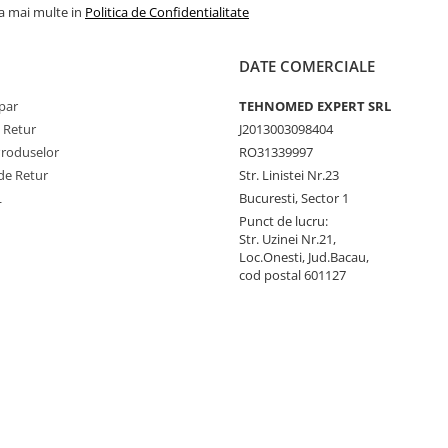
la mai multe in
Politica de Confidentialitate
DATE COMERCIALE
par
TEHNOMED EXPERT SRL
e Retur
J2013003098404
Produselor
RO31339997
de Retur
Str. Linistei Nr.23
L
Bucuresti, Sector 1
Punct de lucru:
Str. Uzinei Nr.21,
Loc.Onesti, Jud.Bacau,
cod postal 601127