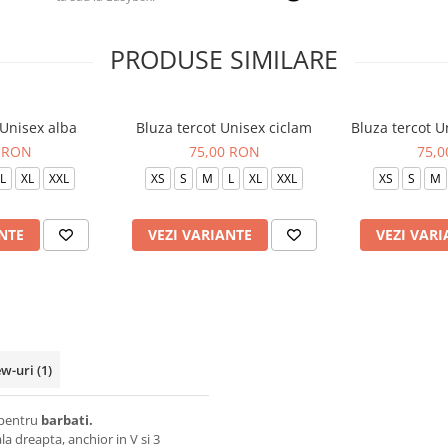
PRODUSE SIMILARE
 Unisex alba
Bluza tercot Unisex ciclam
Bluza tercot 
 RON
75,00 RON
75,
L
XL
XXL
XS
S
M
L
XL
XXL
XS
S
M
NTE
VEZI VARIANTE
VEZI VARI
ew-uri
(1)
i pentru
barbati.
a dreapta, anchior in V si 3