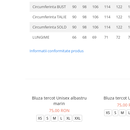
Circumferinta BUST
90
98
106
114
122
1
Circumferinta TALIE
90
98
106
114
122
1
Circumferinta SOLD
90
98
106
114
122
1
LUNGIME
66
68
69
71
72
7
Informatii conformitate produs
Bluza tercot Unisex albastru
Bluza tercot 
marin
75,00
75,00 RON
XS
S
M
L
XS
S
M
L
XL
XXL