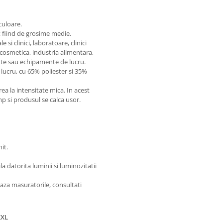
culoare.
t fiind de grosime medie.
si clinici, laboratoare, clinici
 cosmetica, industria alimentara,
te sau echipamente de lucru.
lucru, cu 65% poliester si 35%
 la intensitate mica. In acest
imp si produsul se calca usor.
it.
 datorita luminii si luminozitatii
aza masuratorile, consultati
XXL