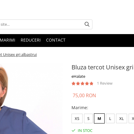
 MARIMI
REDUCERI
CONTACT
t Unisex gri albastrui
Bluza tercot Unisex gri
eHalate
1 Review
75,00 RON
Marime
:
XS
S
M
L
XL
IN STOC