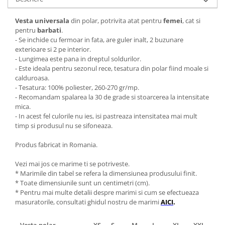
Vesta universala
din polar, potrivita atat pentru
femei
, cat si
pentru
barbati
.
- Se inchide cu fermoar in fata, are guler inalt, 2 buzunare
exterioare si 2 pe interior.
- Lungimea este pana in dreptul soldurilor.
- Este ideala pentru sezonul rece, tesatura din polar fiind moale si
calduroasa.
- Tesatura: 100% poliester, 260-270 gr/mp.
- Recomandam spalarea la 30 de grade si stoarcerea la intensitate
mica.
- In acest fel culorile nu ies, isi pastreaza intensitatea mai mult
timp si produsul nu se sifoneaza.
Produs fabricat in Romania.
Vezi mai jos ce marime ti se potriveste.
* Marimile din tabel se refera la dimensiunea produsului finit.
* Toate dimensiunile sunt un centimetri (cm).
* Pentru mai multe detalii despre marimi si cum se efectueaza
masuratorile, consultati ghidul nostru de marimi
AICI
.
Vesta polar
XS
S
M
L
XL
XXL