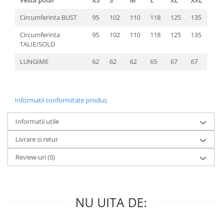
Circumferinta BUST
95
102
110
118
125
135
Circumferinta
95
102
110
118
125
135
TALIE/SOLD
LUNGIME
62
62
62
65
67
67
Informatii conformitate produs
Informatii utile
Livrare si retur
Review-uri
(0)
NU UITA DE: