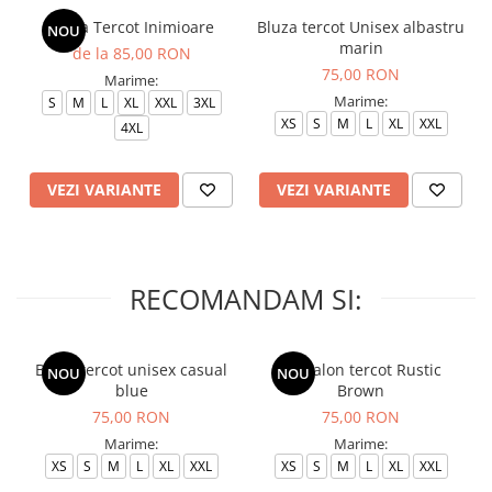
Bluza Tercot Inimioare
Bluza tercot Unisex albastru
NOU
marin
de la 85,00 RON
75,00 RON
Marime:
Marime:
S
M
L
XL
XXL
3XL
XS
S
M
L
XL
XXL
4XL
VEZI VARIANTE
VEZI VARIANTE
RECOMANDAM SI:
Bluza tercot unisex casual
Pantalon tercot Rustic
NOU
NOU
blue
Brown
75,00 RON
75,00 RON
Marime:
Marime:
XS
S
M
L
XL
XXL
XS
S
M
L
XL
XXL