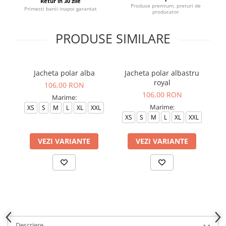
Retur in 30 zile
Produse premium, preturi de
Primesti banii inapoi garantat
producator
PRODUSE SIMILARE
Jacheta polar alba
Jacheta polar albastru
J
royal
106,00 RON
106,00 RON
Marime:
Marime:
XS
S
M
L
XL
XXL
XS
S
M
L
XL
XXL
VEZI VARIANTE
VEZI VARIANTE
Descriere