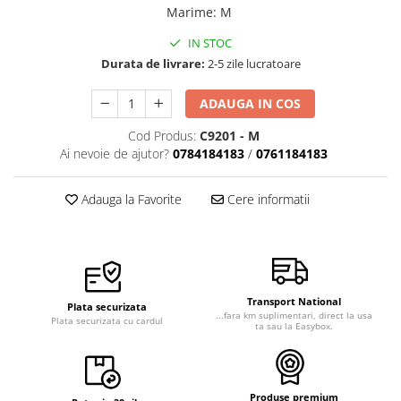
Marime
:
M
IN STOC
Durata de livrare:
2-5 zile lucratoare
ADAUGA IN COS
Cod Produs:
C9201 - M
Ai nevoie de ajutor?
0784184183
/
0761184183
Adauga la Favorite
Cere informatii
Transport National
Plata securizata
...fara km suplimentari, direct la usa
Plata securizata cu cardul
ta sau la Easybox.
Produse premium