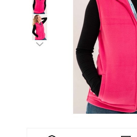
Halate medicale femei
Halate medicale barbati
Halate medicale P2 cu
fluturas
Halate medicale cu nasturi
Halate medicale cu fermoar
Halate medicale polar -
unisex
Halate medicale albe
Fuste, Sarafane
Sarafane Mira
Fuste medicale
Sarafane medicale
Distribuie
Veste, Jachete
pe
Facebook
Veste de lucru