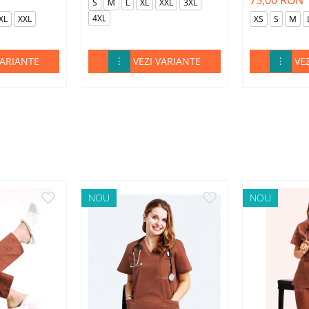
75,00 RON
S
M
L
XL
XXL
3XL
4XL
XL
XXL
XS
S
M
VARIANTE
VEZI VARIANTE
VE
NOU
NOU