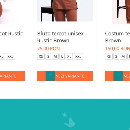
cot Rustic
Bluza tercot unisex
Costum te
Rustic Brown
Brown
75,00 RON
150,00 RO
XL
XXL
XS
S
M
L
XL
XXL
XS
S
M
VARIANTE
VEZI VARIANTE
VE