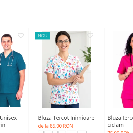
NOU
 Unisex
Bluza Tercot Inimioare
Bluza terc
rin
ciclam
de la 85,00 RON