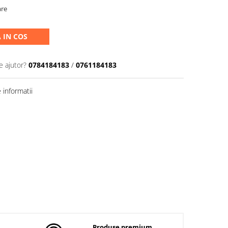
are
 IN COS
e ajutor?
0784184183
/
0761184183
informatii
Produse premium