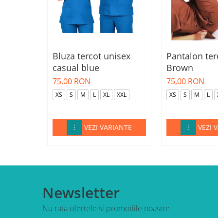
Bluza tercot unisex
Pantalon ter
casual blue
Brown
75,00 RON
75,00 RON
XS
S
M
L
XL
XXL
XS
S
M
L
VEZI VARIANTE
VEZI 
Newsletter
Nu rata ofertele si promotiile noastre