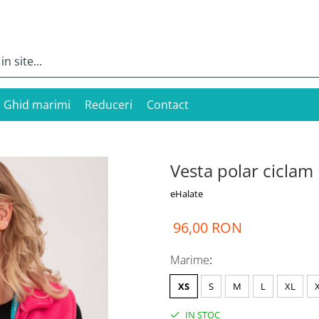
Ghid marimi
Reduceri
Contact
Vesta polar ciclam
eHalate
96,00 RON
Marime
:
XS
S
M
L
XL
IN STOC