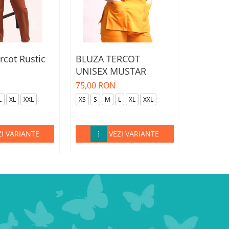
rcot Rustic
BLUZA TERCOT
BLUZA 
UNISEX MUSTAR
UNISEX
N
75,00 RON
75,00 R
L
XL
XXL
XS
S
M
L
XL
XXL
XS
S
ZI VARIANTE
VEZI VARIANTE