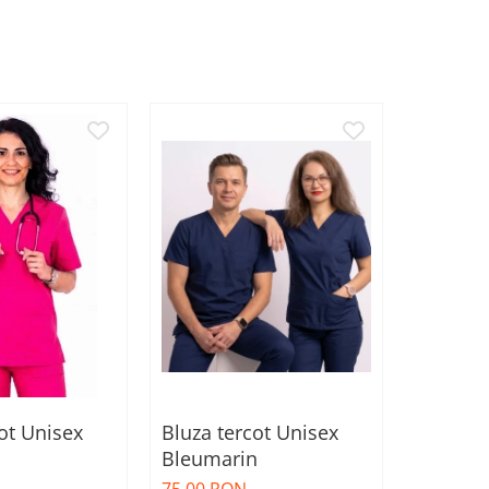
ot Unisex
Bluza tercot Unisex
Bluza t
Bleumarin
corai