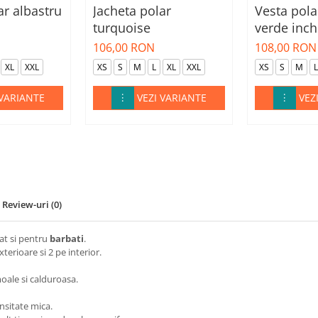
ar albastru
Jacheta polar
Vesta pol
turquoise
verde inch
106,00 RON
108,00 RON
XL
XXL
XS
S
M
L
XL
XXL
XS
S
M
L
 VARIANTE
VEZI VARIANTE
VEZ
Review-uri
(0)
cat si pentru
barbati
.
xterioare si 2 pe interior.
moale si calduroasa.
nsitate mica.