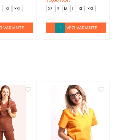
75,00 RON
75,00 R
L
XL
XXL
XS
S
M
L
XL
XXL
XS
S
ZI VARIANTE
VEZI VARIANTE