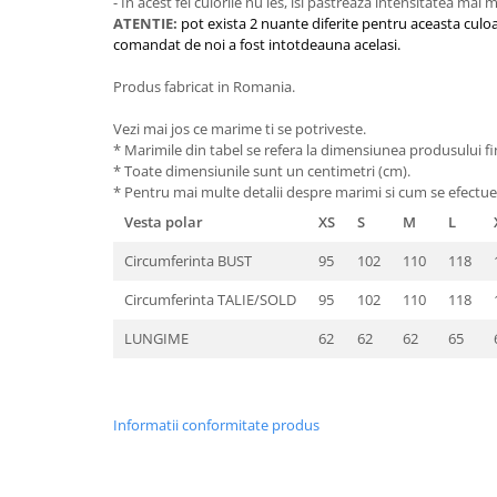
- In acest fel culorile nu ies, isi pastreaza intensitatea mai
ATENTIE:
pot exista 2 nuante diferite pentru aceasta culoa
comandat de noi a fost intotdeauna acelasi.
Produs fabricat in Romania.
Vezi mai jos ce marime ti se potriveste.
* Marimile din tabel se refera la dimensiunea produsului fin
* Toate dimensiunile sunt un centimetri (cm).
* Pentru mai multe detalii despre marimi si cum se efectu
Vesta polar
XS
S
M
L
Circumferinta BUST
95
102
110
118
Circumferinta TALIE/SOLD
95
102
110
118
LUNGIME
62
62
62
65
Informatii conformitate produs