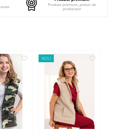
Produse premium, preturi de
rantat
producator
NOU