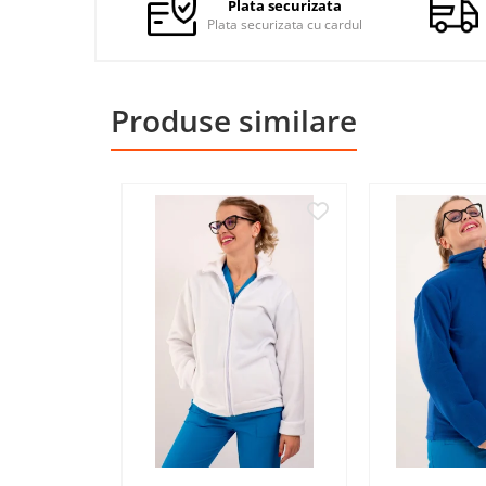
Plata securizata
Jachete de lucru
Plata securizata cu cardul
Articole din Polar
Jachete de lucru
Produse similare
Veste de lucru
Halate medicale polar -
unisex
HoReCa
Sorturi restaurante
Tricouri de lucru
Saboti medicali
Bonete
ACCESORII
Noutati