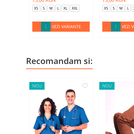
75,00 RON
75,00 RON
XS
S
M
L
XL
XXL
XS
S
M
L
VEZI VARIANTE
VEZI 
Recomandam si:
NOU
NOU