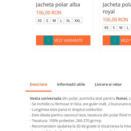
Jacheta polar alba
Jacheta pol
royal
106,00 RON
106,00 RON
XS
S
M
L
XL
XXL
XS
S
M
L
VEZI VARIANTE
VEZI
Descriere
Informatii utile
Livrare si retur
Vesta universala
din polar, potrivita atat pentru
femei
, 
- Se inchide cu fermoar in fata, are guler inalt, 2 buzunare e
- Lungimea este pana in dreptul soldurilor.
- Este ideala pentru sezonul rece, tesatura din polar fiind 
- Tesatura: 100% poliester, 260-270 gr/mp.
- Recomandam spalarea la 30 de grade si stoarcerea la inte