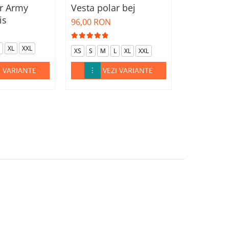
ar Army
Vesta polar bej
Jacheta p
is
bleumari
96,00 RON
106,00 RO
XL
XXL
XS
S
M
XS
S
M
L
XL
XXL
I VARIANTE
VEZI VARIANTE
VE