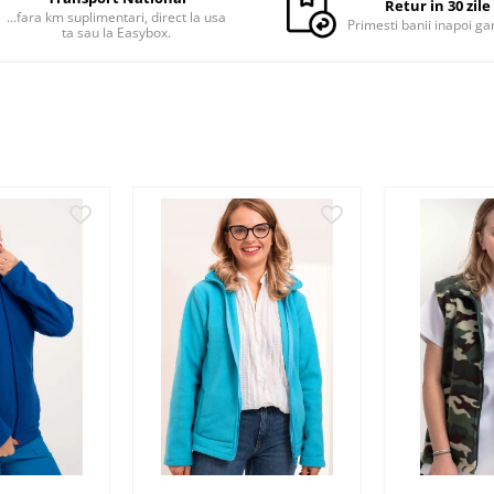
Retur in 30 zile
...fara km suplimentari, direct la usa
Primesti banii inapoi ga
ta sau la Easybox.