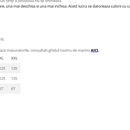
 mult timp si produsul nu se sifoneaza.
re, una mai deschisa si una mai inchisa. Acest lucru se datoreaza culorii cu ca
it.
eaza masuratorile, consultati ghidul nostru de marimi
AICI
.
XL
XXL
125
135
125
135
67
67