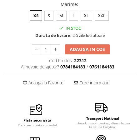
Marime
:
XS
S
M
L
XL
XXL
IN STOC
Durata de livrare:
2-5 zile lucratoare
ADAUGA IN COS
Cod Produs:
22312
Ai nevoie de ajutor?
0784184183
/
0761184183
Adauga la Favorite
Cere informatii
Transport National
Plata securizata
...fara km suplimentari, direct la usa
Plata securizata cu cardul
ta sau la Easybox.