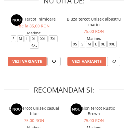
NU UITA DE:
Bluza Tercot Inimioare
Bluza tercot Unisex albastru
NOU
marin
de la 85,00 RON
75,00 RON
Marime:
Marime:
S
M
L
XL
XXL
3XL
XS
S
M
L
XL
XXL
4XL
VEZI VARIANTE
VEZI VARIANTE
RECOMANDAM SI:
Bluza tercot unisex casual
Pantalon tercot Rustic
NOU
NOU
blue
Brown
75,00 RON
75,00 RON
Marime:
Marime: