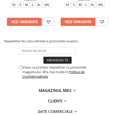
XS
S
M
L
XL
XXL
XS
S
M
L
XL
XXL
VEZI VARIANTE
VEZI VARIANTE
Newsletter
Nu rata ofertele si promotiile noastre
Vreau sa primesc newsletter cu promotiile
magazinului. Afla mai multe in
Politica de
Confidentialitate
MAGAZINUL MEU
CLIENTI
DATE COMERCIALE