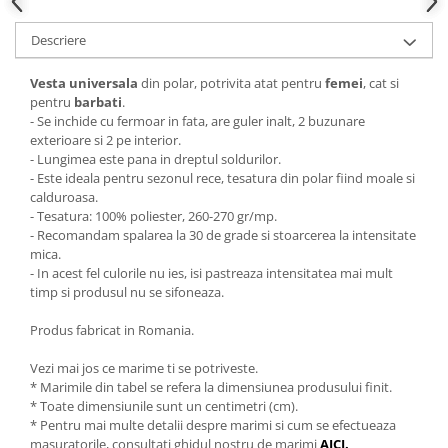
Descriere
Vesta universala
din polar, potrivita atat pentru
femei
, cat si
pentru
barbati
.
- Se inchide cu fermoar in fata, are guler inalt, 2 buzunare
exterioare si 2 pe interior.
- Lungimea este pana in dreptul soldurilor.
- Este ideala pentru sezonul rece, tesatura din polar fiind moale si
calduroasa.
- Tesatura: 100% poliester, 260-270 gr/mp.
- Recomandam spalarea la 30 de grade si stoarcerea la intensitate
mica.
- In acest fel culorile nu ies, isi pastreaza intensitatea mai mult
timp si produsul nu se sifoneaza.
Produs fabricat in Romania.
Vezi mai jos ce marime ti se potriveste.
* Marimile din tabel se refera la dimensiunea produsului finit.
* Toate dimensiunile sunt un centimetri (cm).
* Pentru mai multe detalii despre marimi si cum se efectueaza
masuratorile, consultati ghidul nostru de marimi
AICI
.