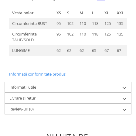
Vesta polar
XS
S
M
L
XL
XXL
Circumferinta BUST
95
102
110
118
125
135
Circumferinta
95
102
110
118
125
135
TALIE/SOLD
LUNGIME
62
62
62
65
67
67
Informatii conformitate produs
Informatii utile
Livrare si retur
Review-uri
(0)