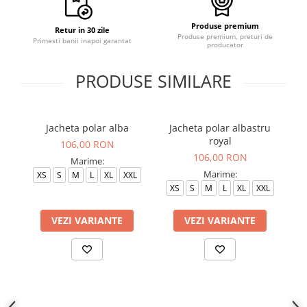
Produse premium
Retur in 30 zile
Produse premium, preturi de
Primesti banii inapoi garantat
producator
PRODUSE SIMILARE
Jacheta polar alba
Jacheta polar albastru
J
royal
106,00 RON
106,00 RON
Marime:
Marime:
XS
S
M
L
XL
XXL
XS
S
M
L
XL
XXL
VEZI VARIANTE
VEZI VARIANTE