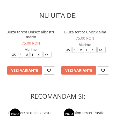
NU UITA DE:
Bluza tercot Unisex albastru
Bluza tercot Unisex alba
marin
75,00 RON
75,00 RON
Marime:
Marime:
XS
S
M
L
XL
XXL
XS
S
M
L
XL
XXL
VEZI VARIANTE
VEZI VARIANTE
RECOMANDAM SI:
Bluza tercot unisex casual
Pantalon tercot Rustic
NOU
NOU