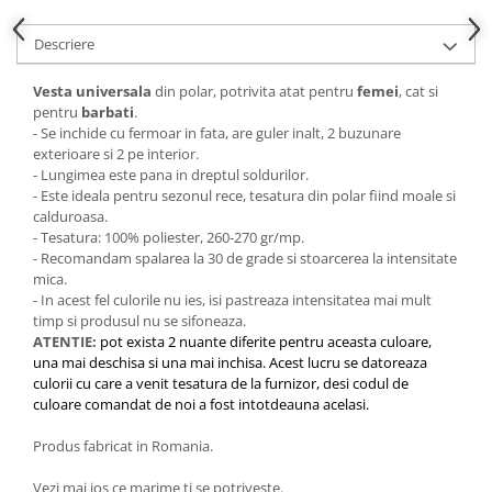
Descriere
Vesta universala
din polar, potrivita atat pentru
femei
, cat si
pentru
barbati
.
- Se inchide cu fermoar in fata, are guler inalt, 2 buzunare
exterioare si 2 pe interior.
- Lungimea este pana in dreptul soldurilor.
- Este ideala pentru sezonul rece, tesatura din polar fiind moale si
calduroasa.
- Tesatura: 100% poliester, 260-270 gr/mp.
- Recomandam spalarea la 30 de grade si stoarcerea la intensitate
mica.
- In acest fel culorile nu ies, isi pastreaza intensitatea mai mult
timp si produsul nu se sifoneaza.
ATENTIE:
pot exista 2 nuante diferite pentru aceasta culoare,
una mai deschisa si una mai inchisa. Acest lucru se datoreaza
culorii cu care a venit tesatura de la furnizor, desi codul de
culoare comandat de noi a fost intotdeauna acelasi.
Produs fabricat in Romania.
Vezi mai jos ce marime ti se potriveste.