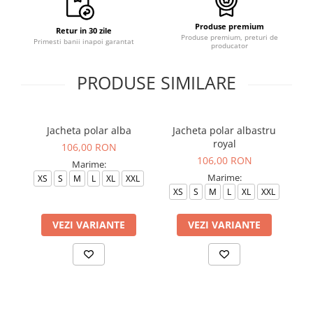
Produse premium
Retur in 30 zile
Produse premium, preturi de
Primesti banii inapoi garantat
producator
PRODUSE SIMILARE
Jacheta polar alba
Jacheta polar albastru
J
royal
106,00 RON
106,00 RON
Marime:
Marime:
XS
S
M
L
XL
XXL
XS
S
M
L
XL
XXL
VEZI VARIANTE
VEZI VARIANTE