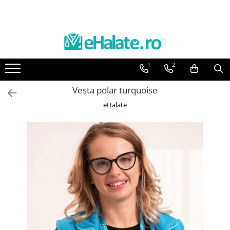
Toate Produsele
Costume Medicale
1
2
Bluze Unisex
Pantaloni Unisex
Vesta polar turquoise
Costume Unisex
eHalate
Bluze Medicale
Bluze unisex cu imprimeuri
Bluze Maria
Bluze medicale uni
Halate medicale
Halate Bianca
Bluze Maria
Halate medicale femei