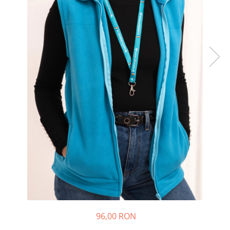
Halate medicale barbati
Halate medicale P2 cu fluturas
Halate medicale cu nasturi
Halate medicale cu fermoar
Halate medicale polar - unisex
Halate medicale albe
Fuste, Sarafane
Sarafane Mira
Fuste medicale
Sarafane medicale
Veste, Jachete
Veste de lucru
Jachete de lucru
Articole din Polar
96,00 RON
Jachete de lucru