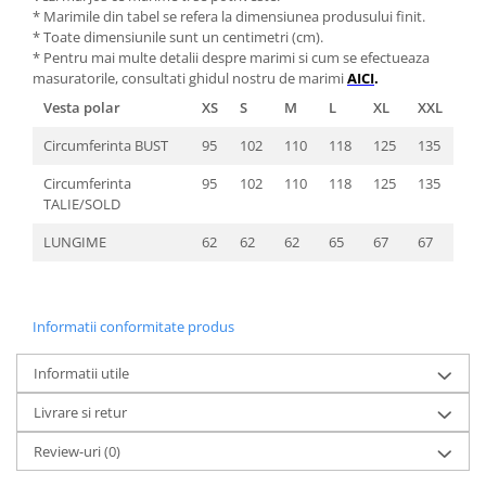
* Marimile din tabel se refera la dimensiunea produsului finit.
* Toate dimensiunile sunt un centimetri (cm).
* Pentru mai multe detalii despre marimi si cum se efectueaza
masuratorile, consultati ghidul nostru de marimi
AICI
.
Vesta polar
XS
S
M
L
XL
XXL
Circumferinta BUST
95
102
110
118
125
135
Circumferinta
95
102
110
118
125
135
TALIE/SOLD
LUNGIME
62
62
62
65
67
67
Informatii conformitate produs
Informatii utile
Livrare si retur
Review-uri
(0)