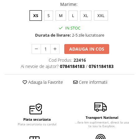
Marime
:
Veste de lucru
Halate medicale polar - unisex
XS
S
M
L
XL
XXL
HoReCa
IN STOC
Sorturi restaurante
Durata de livrare:
2-5 zile lucratoare
Tricouri de lucru
ADAUGA IN COS
Saboti medicali
Cod Produs:
22416
Bonete
Ai nevoie de ajutor?
0784184183
/
0761184183
ACCESORII
Noutati
Adauga la Favorite
Cere informatii
Transport National
Plata securizata
...fara km suplimentari, direct la usa
Plata securizata cu cardul
ta sau la Easybox.