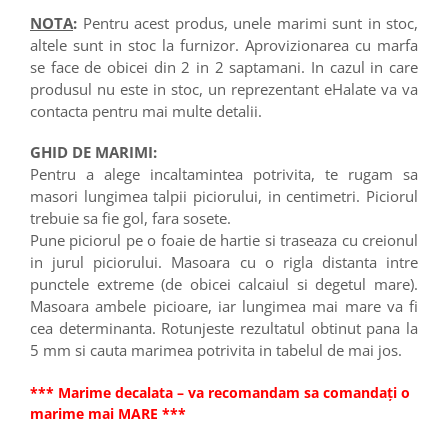
NOTA
:
Pentru acest produs, unele marimi sunt in stoc,
altele sunt in stoc la furnizor. Aprovizionarea cu marfa
se face de obicei din 2 in 2 saptamani. In cazul in care
produsul nu este in stoc, un reprezentant eHalate va va
contacta pentru mai multe detalii.
GHID DE MARIMI:
Pentru a alege incaltamintea potrivita, te rugam sa
masori lungimea talpii piciorului, in centimetri. Piciorul
trebuie sa fie gol, fara sosete.
Pune piciorul pe o foaie de hartie si traseaza cu creionul
in jurul piciorului. Masoara cu o rigla distanta intre
punctele extreme (de obicei calcaiul si degetul mare).
Masoara ambele picioare, iar lungimea mai mare va fi
cea determinanta. Rotunjeste rezultatul obtinut pana la
5 mm si cauta marimea potrivita in tabelul de mai jos.
*** Marime decalata – va recomandam sa comandați o
marime mai MARE ***