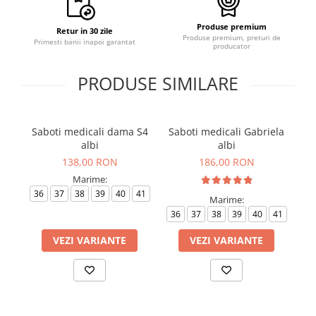
Produse premium
Retur in 30 zile
Produse premium, preturi de
Primesti banii inapoi garantat
producator
PRODUSE SIMILARE
Saboti medicali dama S4
Saboti medicali Gabriela
S
albi
albi
138,00 RON
186,00 RON
Marime:
36
37
38
39
40
41
3
Marime:
36
37
38
39
40
41
VEZI VARIANTE
VEZI VARIANTE