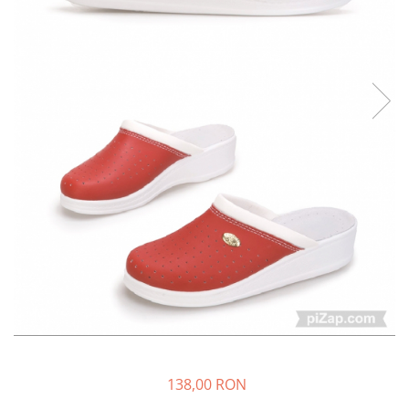
Halate medicale barbati
Halate medicale P2 cu fluturas
Halate medicale cu nasturi
Halate medicale cu fermoar
Halate medicale polar - unisex
Halate medicale albe
Fuste, Sarafane
Sarafane Mira
Fuste medicale
Sarafane medicale
Veste, Jachete
Veste de lucru
Jachete de lucru
Articole din Polar
138,00 RON
Jachete de lucru