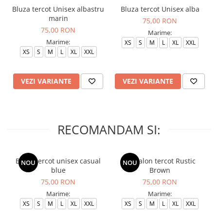
Bluza tercot Unisex albastru
Bluza tercot Unisex alba
marin
75,00 RON
75,00 RON
Marime:
Marime:
XS
S
M
L
XL
XXL
XS
S
M
L
XL
XXL
VEZI VARIANTE
VEZI VARIANTE
RECOMANDAM SI:
Bluza tercot unisex casual
Pantalon tercot Rustic
NOU
NOU
blue
Brown
75,00 RON
75,00 RON
Marime:
Marime:
XS
S
M
L
XL
XXL
XS
S
M
L
XL
XXL