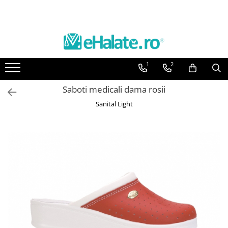
Toate Produsele
Costume Medicale
1
2
Bluze Unisex
Pantaloni Unisex
Saboti medicali dama rosii
Costume Unisex
Sanital Light
Bluze Medicale
Bluze unisex cu imprimeuri
Bluze Maria
Bluze medicale uni
Halate medicale
Halate Bianca
Bluze Maria
Halate medicale femei