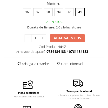
Marime
:
Veste de lucru
Halate medicale polar - unisex
36
37
38
39
40
41
HoReCa
IN STOC
Sorturi restaurante
Durata de livrare:
2-5 zile lucratoare
Tricouri de lucru
ADAUGA IN COS
Saboti medicali
Cod Produs:
1417
Bonete
Ai nevoie de ajutor?
0784184183
/
0761184183
ACCESORII
Noutati
Adauga la Favorite
Cere informatii
Transport National
Plata securizata
...fara km suplimentari, direct la usa
Plata securizata cu cardul
ta sau la Easybox.