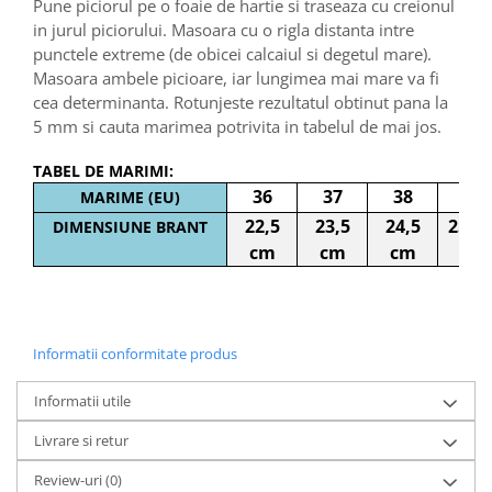
Pune piciorul pe o foaie de hartie si traseaza cu creionul
in jurul piciorului. Masoara cu o rigla distanta intre
punctele extreme (de obicei calcaiul si degetul mare).
Masoara ambele picioare, iar lungimea mai mare va fi
cea determinanta. Rotunjeste rezultatul obtinut pana la
5 mm si cauta marimea potrivita in tabelul de mai jos.
TABEL DE MARIMI:
36
37
38
39
MARIME (EU)
22,5
23,5
24,5
25 c
DIMENSIUNE BRANT
cm
cm
cm
Informatii conformitate produs
Informatii utile
Livrare si retur
Review-uri
(0)