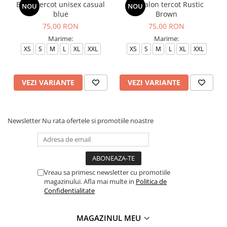
Bluza tercot unisex casual
Pantalon tercot Rustic
NOU
NOU
blue
Brown
75,00 RON
75,00 RON
Marime:
Marime:
XS
S
M
L
XL
XXL
XS
S
M
L
XL
XXL
VEZI VARIANTE
VEZI VARIANTE
Newsletter
Nu rata ofertele si promotiile noastre
Vreau sa primesc newsletter cu promotiile
magazinului. Afla mai multe in
Politica de
Confidentialitate
MAGAZINUL MEU