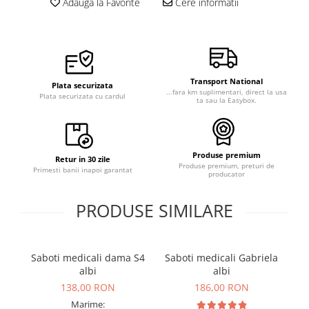
Adauga la Favorite
Cere informatii
Veste de lucru
Halate medicale polar - unisex
HoReCa
Sorturi restaurante
Transport National
Plata securizata
...fara km suplimentari, direct la usa
Tricouri de lucru
Plata securizata cu cardul
ta sau la Easybox.
Saboti medicali
Bonete
ACCESORII
Produse premium
Retur in 30 zile
Produse premium, preturi de
Noutati
Primesti banii inapoi garantat
producator
PRODUSE SIMILARE
Saboti medicali dama S4
Saboti medicali Gabriela
S
albi
albi
138,00 RON
186,00 RON
Marime: