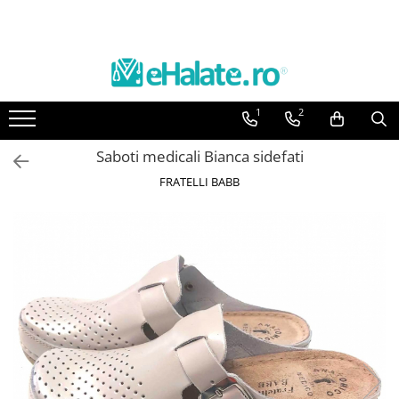
Toate Produsele
Costume Medicale
1
2
Bluze Unisex
Pantaloni Unisex
Saboti medicali Bianca sidefati
Costume Unisex
FRATELLI BABB
Bluze Medicale
Bluze unisex cu imprimeuri
Bluze Maria
Bluze medicale uni
Halate medicale
Halate Bianca
Bluze Maria
Halate medicale femei