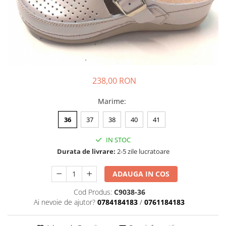
Halate medicale barbati
Halate medicale P2 cu fluturas
Halate medicale cu nasturi
Halate medicale cu fermoar
Halate medicale polar - unisex
238,00 RON
Halate medicale albe
Marime
:
Fuste, Sarafane
Sarafane Mira
36
37
38
40
41
Fuste medicale
IN STOC
Sarafane medicale
Durata de livrare:
2-5 zile lucratoare
Veste, Jachete
ADAUGA IN COS
Veste de lucru
Jachete de lucru
Cod Produs:
C9038-36
Ai nevoie de ajutor?
0784184183
/
0761184183
Articole din Polar
Jachete de lucru