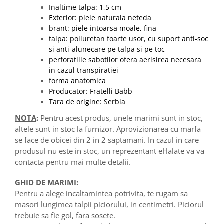
Inaltime talpa: 1,5 cm
Exterior: piele naturala neteda
brant: piele intoarsa moale, fina
talpa: poliuretan foarte usor, cu suport anti-soc
si anti-alunecare pe talpa si pe toc
perforatiile sabotilor ofera aerisirea necesara
in cazul transpiratiei
forma anatomica
Producator: Fratelli Babb
Tara de origine: Serbia
NOTA
:
Pentru acest produs, unele marimi sunt in stoc,
altele sunt in stoc la furnizor. Aprovizionarea cu marfa
se face de obicei din 2 in 2 saptamani. In cazul in care
produsul nu este in stoc, un reprezentant eHalate va va
contacta pentru mai multe detalii.
GHID DE MARIMI:
Pentru a alege incaltamintea potrivita, te rugam sa
masori lungimea talpii piciorului, in centimetri. Piciorul
trebuie sa fie gol, fara sosete.