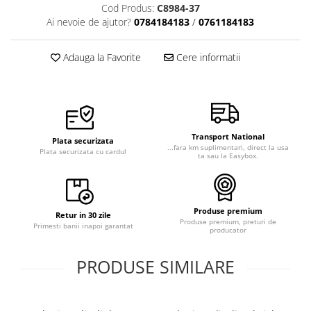
Cod Produs:
C8984-37
Ai nevoie de ajutor?
0784184183
/
0761184183
Adauga la Favorite
Cere informatii
Transport National
Plata securizata
...fara km suplimentari, direct la usa
Plata securizata cu cardul
ta sau la Easybox.
Produse premium
Retur in 30 zile
Produse premium, preturi de
Primesti banii inapoi garantat
producator
PRODUSE SIMILARE