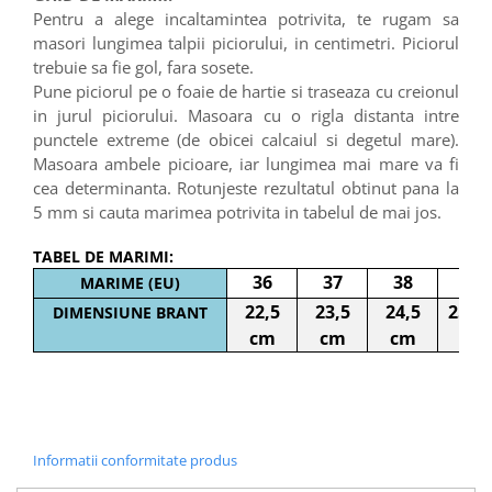
Pentru a alege incaltamintea potrivita, te rugam sa
masori lungimea talpii piciorului, in centimetri. Piciorul
trebuie sa fie gol, fara sosete.
Pune piciorul pe o foaie de hartie si traseaza cu creionul
in jurul piciorului. Masoara cu o rigla distanta intre
punctele extreme (de obicei calcaiul si degetul mare).
Masoara ambele picioare, iar lungimea mai mare va fi
cea determinanta. Rotunjeste rezultatul obtinut pana la
5 mm si cauta marimea potrivita in tabelul de mai jos.
TABEL DE MARIMI:
36
37
38
39
MARIME (EU)
22,5
23,5
24,5
25 c
DIMENSIUNE BRANT
cm
cm
cm
Informatii conformitate produs