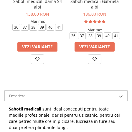
Saboti medicali dama S4
Saboti medicali Gabriela
S
albi
albi
138,00 RON
186,00 RON
Marime:
36
37
38
39
40
41
3
Marime:
36
37
38
39
40
41
VEZI VARIANTE
VEZI VARIANTE
Descriere
Sabotii medicali
sunt ideal conceputi pentru toate
mediile profesionale, dar si pentru uz casnic,
pentru cei
care petrec multe ore in picioare, lucreaza in ture sau
doar prefera plimbarile lungi.