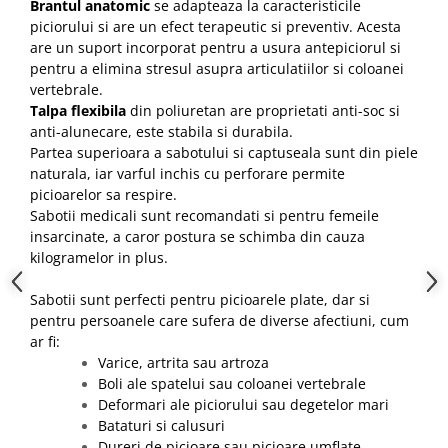
Brantul anatomic
se adapteaza la caracteristicile
piciorului si are un efect terapeutic si preventiv.
Acesta
are un suport incorporat pentru a usura antepiciorul si
pentru a elimina stresul asupra articulatiilor si coloanei
vertebrale.
Talpa flexibila
din poliuretan are proprietati anti-soc si
anti-alunecare, este stabila si durabila.
Partea superioara a sabotului si captuseala sunt din piele
naturala, iar varful inchis cu perforare permite
picioarelor sa respire.
Sabotii medicali sunt recomandati si pentru femeile
insarcinate, a caror postura se schimba din cauza
kilogramelor in plus.
Sabotii sunt perfecti pentru picioarele plate, dar si
pentru persoanele care sufera de diverse afectiuni, cum
ar fi:
Varice, artrita sau artroza
Boli ale spatelui sau coloanei vertebrale
Deformari ale piciorului sau degetelor mari
Bataturi si calusuri
Dureri de picioare sau picioare umflate