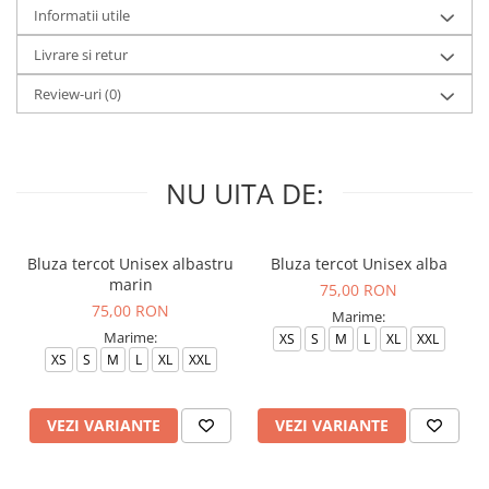
Informatii utile
Livrare si retur
Review-uri
(0)
NU UITA DE:
Bluza tercot Unisex albastru
Bluza tercot Unisex alba
marin
75,00 RON
75,00 RON
Marime:
Marime:
XS
S
M
L
XL
XXL
XS
S
M
L
XL
XXL
VEZI VARIANTE
VEZI VARIANTE