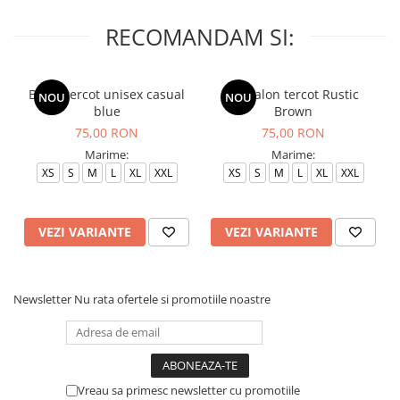
RECOMANDAM SI:
Bluza tercot unisex casual
Pantalon tercot Rustic
NOU
NOU
blue
Brown
75,00 RON
75,00 RON
Marime:
Marime:
XS
S
M
L
XL
XXL
XS
S
M
L
XL
XXL
VEZI VARIANTE
VEZI VARIANTE
Newsletter
Nu rata ofertele si promotiile noastre
Vreau sa primesc newsletter cu promotiile