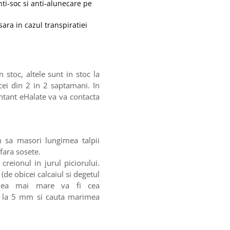
nti-soc si anti-alunecare pe
sara in cazul transpiratiei
stoc, altele sunt in stoc la
cei din 2 in 2 saptamani. In
entant eHalate va va contacta
m sa masori lungimea talpii
 fara sosete.
creionul in jurul piciorului.
(de obicei calcaiul si degetul
imea mai mare va fi cea
na la 5 mm si cauta marimea