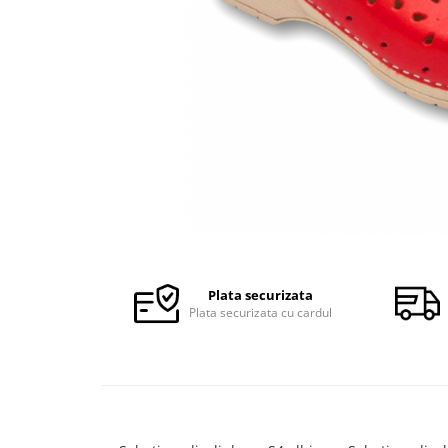
Halate medicale barbati
Halate medicale P2 cu fluturas
Halate medicale cu nasturi
Halate medicale cu fermoar
Halate medicale polar - unisex
Halate medicale albe
Fuste, Sarafane
Sarafane Mira
Distribuie
Fuste medicale
pe
Facebook
Sarafane medicale
Plata securizata
Plata securizata cu cardul
Veste, Jachete
Veste de lucru
Jachete de lucru
Articole din Polar
Jachete de lucru