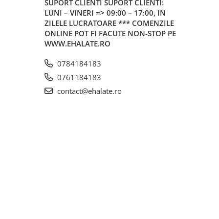
SUPORT CLIENTI
SUPORT CLIENTI:
LUNI – VINERI => 09:00 – 17:00, IN
ZILELE LUCRATOARE *** COMENZILE
ONLINE POT FI FACUTE NON-STOP PE
WWW.EHALATE.RO
0784184183
0761184183
contact@ehalate.ro