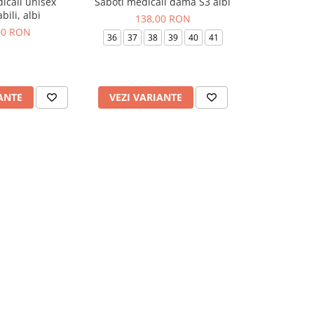
icali unisex
Saboti medicali dama S3 albi
Saboti medic
NOU
abili, albi
si
138,00 RON
00 RON
176
36
37
38
39
40
41
36
37
3
ANTE
VEZI VARIANTE
VEZI VAR