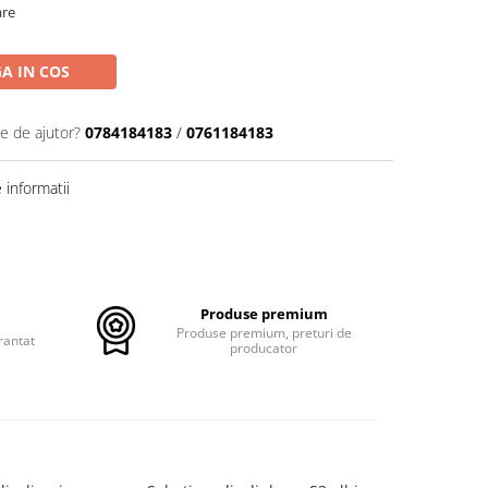
are
A IN COS
ie de ajutor?
0784184183
/
0761184183
informatii
Produse premium
Produse premium, preturi de
rantat
producator