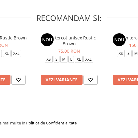
RECOMANDAM SI:
 Rustic Brown
Bluza tercot unisex Rustic
Costum terc
NOU
NOU
Brown
 RON
150
75,00 RON
XL
XXL
XS
S
M
XS
S
M
L
XL
XXL
NTE
VEZI VARIANTE
VEZI VAR
la mai multe in
Politica de Confidentialitate