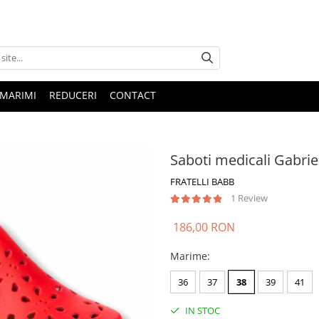
 MARIMI
REDUCERI
CONTACT
Saboti medicali Gabriel
FRATELLI BABB
1 Review
186,00 RON
Marime
:
36
37
38
39
41
IN STOC