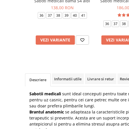
Saboti medicali dama S4 albi
Saboti medicali
Veste de lucru
138,00 RON
186,0
Halate medicale polar - unisex
36
37
38
39
40
41
HoReCa
36
37
38
Sorturi restaurante
Tricouri de lucru
VEZI VARIANTE
VEZI VARIA
Saboti medicali
Bonete
ACCESORII
Noutati
Informatii utile
Livrare si retur
Revi
Descriere
Sabotii medicali
sunt ideal conceputi pentru toate m
pentru uz casnic,
pentru cei care petrec multe ore i
sau doar prefera plimbarile lungi.
Brantul anatomic
se adapteaza la caracteristicile pi
terapeutic si preventiv.
Acesta are un suport incor
antepiciorul si pentru a elimina stresul asupra articu