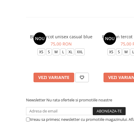
Bluza tercot unisex casual blue
Pantalon tercot
NOU
NOU
75,00 RON
75,00
XS
S
M
L
XL
XXL
XS
S
M
L
VEZI VARIANTE
VEZI VARIA
Newsletter
Nu rata ofertele si promotiile noastre
Vreau sa primesc newsletter cu promotiile magazinului. Af