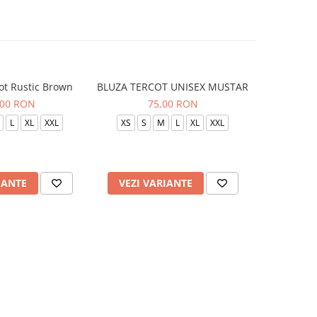
ot Rustic Brown
BLUZA TERCOT UNISEX MUSTAR
BLUZA TE
,00 RON
75,00 RON
L
XL
XXL
XS
S
M
L
XL
XXL
XS
S
IANTE
VEZI VARIANTE
VEZI 