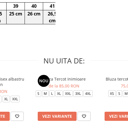
39
40
41
5
25 cm
26 cm
26,5
m
cm
NU UITA DE:
isex albastru
Bluza Tercot Inimioare
Bluza terco
NOU
in
de la 85,00 RON
75,
 RON
S
M
L
XL
XXL
3XL
4XL
XS
S
M
XL
XXL
NTE
VEZI VARIANTE
VEZI VAR