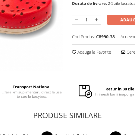
Durata de livrare:
2-5 zile lucrato
ADAUG
Cod Produs:
C8990-38
Ai nevo
Adauga la Favorite
Cere 
Transport National
Retur in 30 zile
...fara km suplimentari, direct la usa
Primesti banii inapoi ga
ta sau la Easybox.
PRODUSE SIMILARE