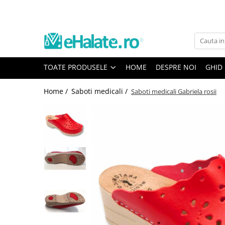
Toate Produsele
Costume Medicale
TOATE PRODUSELE
HOME
DESPRE NOI
GHID
Bluze Unisex
Pantaloni Unisex
Home /
Saboti medicali /
Saboti medicali Gabriela rosii
Costume Unisex
Bluze Medicale
Bluze unisex cu imprimeuri
Bluze Maria
Bluze medicale uni
Halate medicale
Halate Bianca
Bluze Maria
Halate medicale femei