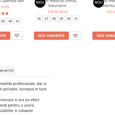
 Gabriela albi
Saboti medicali Emilia,
Saboti med
NOU
NOU
bleumarin
steriliz
0 RON
190,00 RON
150,
36
37
38
39
40
41
39
40
41
NTE
VEZI VARIANTE
VEZI VARI
ew-uri
(1)
ediile profesionale, dar si
n picioare, lucreaza in ture
ciorului si are un efect
porat pentru a usura
latiilor si coloanei