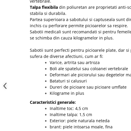
vertebrale.
Talpa flexibila
din poliuretan are proprietati anti-so
stabila si durabila.
Partea superioara a sabotului si captuseala sunt din
inchis cu perforare permite picioarelor sa respire.
Sabotii medicali sunt recomandati si pentru femeile
se schimba din cauza kilogramelor in plus.
Sabotii sunt perfecti pentru picioarele plate, dar s
sufera de diverse afectiuni, cum ar fi:
Varice, artrita sau artroza
Boli ale spatelui sau coloanei vertebrale
Deformari ale piciorului sau degetelor ma
Bataturi si calusuri
Dureri de picioare sau picioare umflate
Kilograme in plus
Caracteristici generale:
Inaltime toc: 4,5 cm
Inaltime talpa: 1,5 cm
Exterior: piele naturala neteda
brant: piele intoarsa moale, fina