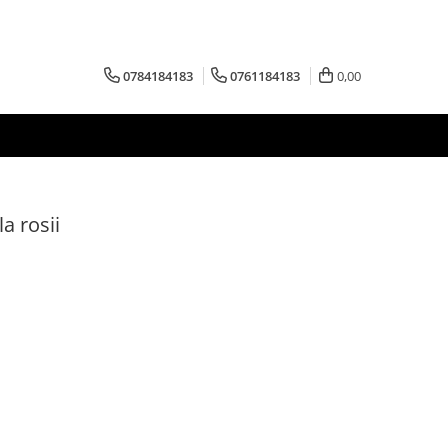
0784184183
0761184183
0,00
a rosii