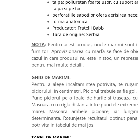
talpa: poliuretan foarte usor, cu suport a
talpa si pe toc
perforatiile sabotilor ofera aerisirea nece
forma anatomica
Producator: Fratelli Babb
Tara de origine: Serbia
NOTA
:
Pentru acest produs, unele marimi sunt in 
furnizor. Aprovizionarea cu marfa se face de obi
cazul in care produsul nu este in stoc, un reprez
pentru mai multe detalii.
GHID DE MARIMI:
Pentru a alege incaltamintea potrivita, te ruga
piciorului, in centimetri. Piciorul trebuie sa fie gol,
Pune piciorul pe o foaie de hartie si traseaza cu 
Masoara cu o rigla distanta intre punctele extreme 
mare). Masoara ambele picioare, iar lung
determinanta. Rotunjeste rezultatul obtinut pa
potrivita in tabelul de mai jos.
TABEL DE MARIMI: