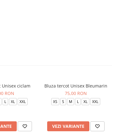
t Unisex ciclam
Bluza tercot Unisex Bleumarin
Bluza t
00 RON
75,00 RON
L
XL
XXL
XS
S
M
L
XL
XXL
XS
S
IANTE
VEZI VARIANTE
VEZI 