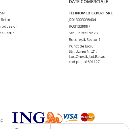
DATE COMERCIALE
par
TEHNOMED EXPERT SRL
e Retur
J2013003098404
Produselor
RO31339997
de Retur
Str. Linistei Nr.23
L
Bucuresti, Sector 1
Punct de lucru:
Str. Uzinei Nr.21,
Loc.Onesti, Jud.Bacau,
cod postal 601127
ag