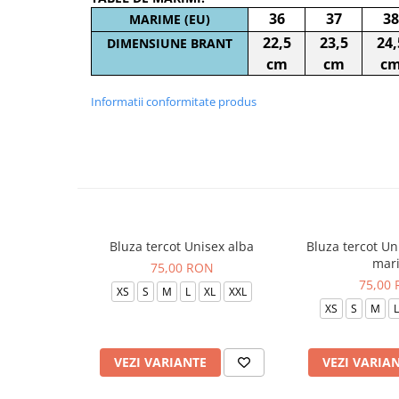
36
37
38
MARIME (EU)
22,5
23,5
24,
DIMENSIUNE BRANT
cm
cm
c
Informatii conformitate produs
Bluza tercot Unisex alba
Bluza tercot Un
mar
75,00 RON
75,00
XS
S
M
L
XL
XXL
XS
S
M
L
VEZI VARIANTE
VEZI VARIA