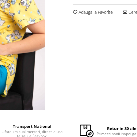
Adauga la Favorite
Cere 
Transport National
Retur in 30 zile
...fara km suplimentari, direct la usa
Primesti banii inapoi ga
ta sau la Easybox.