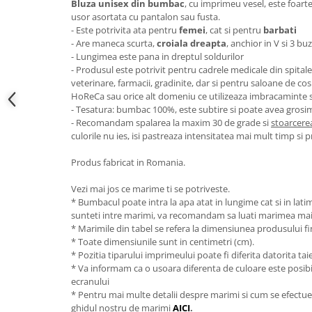
Bluza unisex din bumbac
, cu imprimeu vesel, este foarte
usor asortata cu pantalon sau fusta.
- Este potrivita ata pentru
femei
, cat si pentru
barbati
- Are maneca scurta,
croiala dreapta
, anchior in V si 3 b
- Lungimea este pana in dreptul soldurilor
- Produsul este potrivit pentru cadrele medicale din spitale si
veterinare, farmacii, gradinite, dar si pentru saloane de co
HoReCa sau orice alt domeniu ce utilizeaza imbracaminte
- Tesatura: bumbac 100%, este subtire si poate avea grosi
- Recomandam spalarea la maxim 30 de grade si
stoarcerea
culorile nu ies, isi pastreaza intensitatea mai mult timp si 
Produs fabricat in Romania.
Vezi mai jos ce marime ti se potriveste.
* Bumbacul poate intra la apa atat in lungime cat si in lat
sunteti intre marimi, va recomandam sa luati marimea ma
* Marimile din tabel se refera la dimensiunea produsului fin
* Toate dimensiunile sunt in centimetri (cm).
* Pozitia tiparului imprimeului poate fi diferita datorita taie
* Va informam ca o usoara diferenta de culoare este posibila
ecranului
* Pentru mai multe detalii despre marimi si cum se efectue
ghidul nostru de marimi
AICI
.