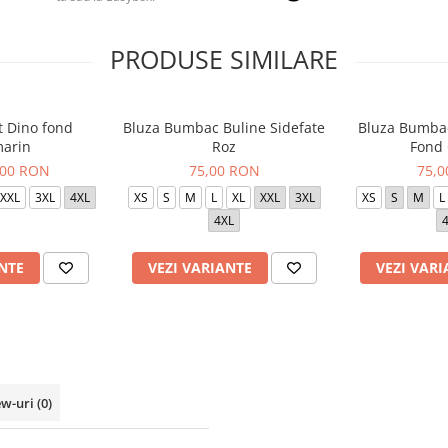
PRODUSE SIMILARE
t Dino fond
Bluza Bumbac Buline Sidefate
Bluza Bumbac
arin
Roz
Fond
,00 RON
75,00 RON
75,
XXL
3XL
4XL
XS
S
M
L
XL
XXL
3XL
XS
S
M
L
4XL
NTE
VEZI VARIANTE
VEZI VARI
ew-uri
(0)