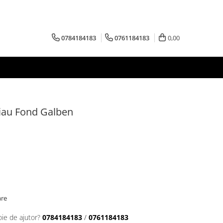
0784184183
0761184183
0,00
iau Fond Galben
are
oie de ajutor?
0784184183
/
0761184183