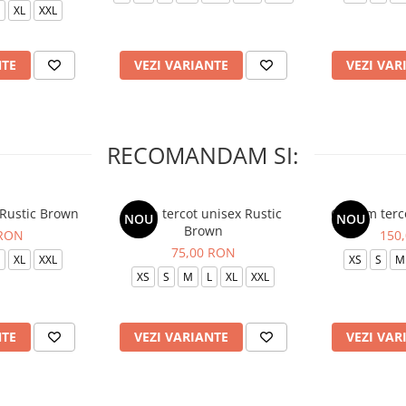
XL
XXL
NTE
VEZI VARIANTE
VEZI VAR
RECOMANDAM SI:
 Rustic Brown
Bluza tercot unisex Rustic
Costum terc
NOU
NOU
Brown
 RON
150
75,00 RON
XL
XXL
XS
S
M
XS
S
M
L
XL
XXL
NTE
VEZI VARIANTE
VEZI VAR