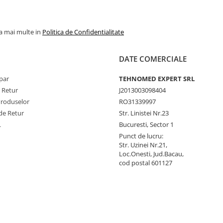
la mai multe in
Politica de Confidentialitate
DATE COMERCIALE
par
TEHNOMED EXPERT SRL
e Retur
J2013003098404
Produselor
RO31339997
de Retur
Str. Linistei Nr.23
L
Bucuresti, Sector 1
Punct de lucru:
Str. Uzinei Nr.21,
Loc.Onesti, Jud.Bacau,
cod postal 601127