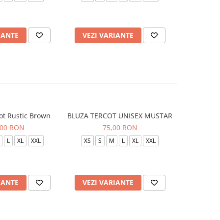
IANTE
VEZI VARIANTE
VEZI 
ot Rustic Brown
BLUZA TERCOT UNISEX MUSTAR
BLUZA TE
,00 RON
75,00 RON
L
XL
XXL
XS
S
M
L
XL
XXL
XS
S
IANTE
VEZI VARIANTE
VEZI 