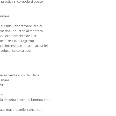
 practica si comoda si poate fi
uzunare
 clinici, laboratoare, clinici
smetica, industria alimentara,
 sau echipamente de lucru
me intre 110-130 gr/mp
 la intensitate mica.
In acest fel
produsul se calca usor.
ime, in medie cu 3-5%. Daca
i mare.
it.
rii
 datorita luminii si luminozitatii
aza masuratorile, consultati