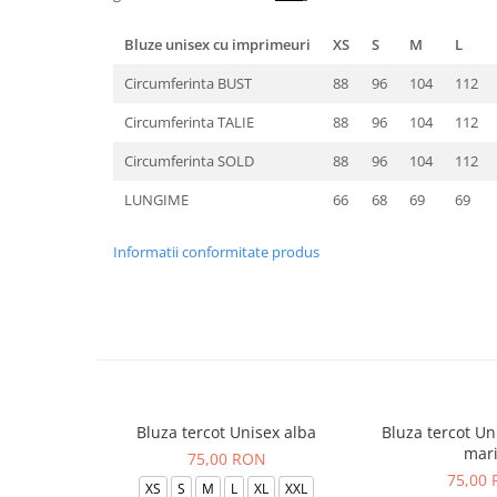
Bluze unisex cu imprimeuri
XS
S
M
L
Circumferinta BUST
88
96
104
112
Circumferinta TALIE
88
96
104
112
Circumferinta SOLD
88
96
104
112
LUNGIME
66
68
69
69
Informatii conformitate produs
Bluza tercot Unisex alba
Bluza tercot Un
mar
75,00 RON
75,00
XS
S
M
L
XL
XXL