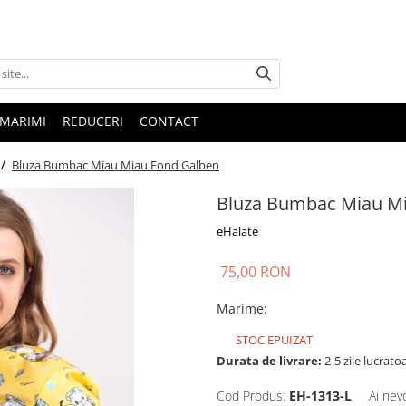
 MARIMI
REDUCERI
CONTACT
 /
Bluza Bumbac Miau Miau Fond Galben
Bluza Bumbac Miau M
eHalate
75,00 RON
Marime
:
STOC EPUIZAT
Durata de livrare:
2-5 zile lucrato
Cod Produs:
EH-1313-L
Ai nev