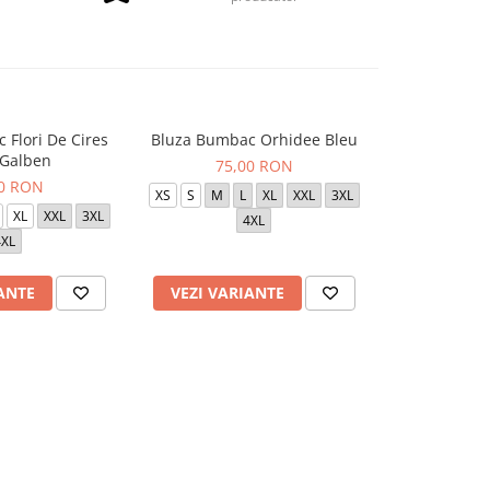
 Flori De Cires
Bluza Bumbac Orhidee Bleu
Bluza Tercot
 Galben
Al
75,00 RON
00 RON
de la
XS
S
M
L
XL
XXL
3XL
XL
XXL
3XL
S
M
L
X
4XL
4XL
ANTE
VEZI VARIANTE
VEZI VAR