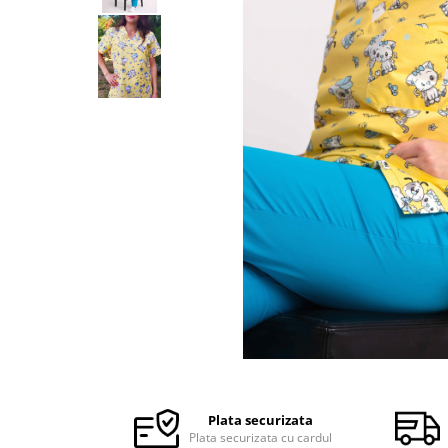
Halate medicale barbati
Halate medicale P2 cu fluturas
Halate medicale cu nasturi
Halate medicale cu fermoar
Halate medicale polar - unisex
Halate medicale albe
Fuste, Sarafane
Sarafane Mira
Fuste medicale
Sarafane medicale
Veste, Jachete
Veste de lucru
Distribuie
Jachete de lucru
pe
Articole din Polar
Facebook
Plata securizata
Jachete de lucru
Plata securizata cu cardul