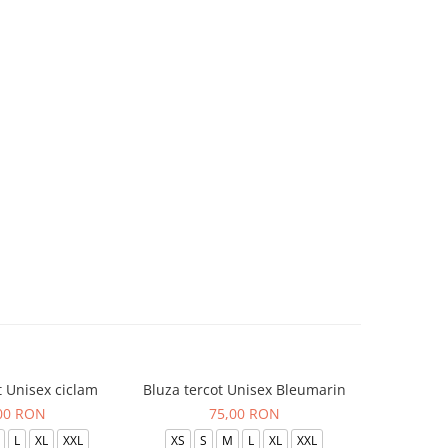
t Unisex ciclam
Bluza tercot Unisex Bleumarin
Bluza t
00 RON
75,00 RON
L
XL
XXL
XS
S
M
L
XL
XXL
XS
S