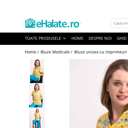
Toate Produsele
Costume Medicale
TOATE PRODUSELE
HOME
DESPRE NOI
GHID
Bluze Unisex
Pantaloni Unisex
Home /
Bluze Medicale /
Bluze unisex cu imprimeuri
Costume Unisex
Bluze Medicale
Bluze unisex cu imprimeuri
Bluze Maria
Bluze medicale uni
Halate medicale
Halate Bianca
Bluze Maria
Halate medicale femei