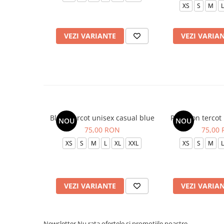
XS
S
M
L
VEZI VARIANTE
VEZI VARIA
Bluza tercot unisex casual blue
Pantalon tercot
NOU
NOU
75,00 RON
75,00
XS
S
M
L
XL
XXL
XS
S
M
L
VEZI VARIANTE
VEZI VARIA
Newsletter
Nu rata ofertele si promotiile noastre