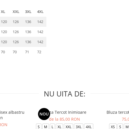
XL
XXL
3XL
4XL
120
126
136
142
120
126
136
142
120
126
136
142
70
70
71
72
NU UITA DE:
isex albastru
Bluza Tercot Inimioare
Bluza terco
NOU
in
de la 85,00 RON
75,
 RON
S
M
L
XL
XXL
3XL
4XL
XS
S
M