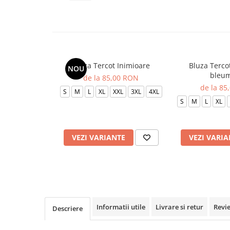
Veste de lucru
Halate medicale polar - unisex
HoReCa
Sorturi restaurante
Bluza Tercot Inimioare
Bluza Terco
NOU
Tricouri de lucru
bleum
de la 85,00 RON
Saboti medicali
de la 85
S
M
L
XL
XXL
3XL
4XL
Bonete
S
M
L
XL
ACCESORII
Noutati
VEZI VARIANTE
VEZI VARIA
Informatii utile
Livrare si retur
Revi
Descriere