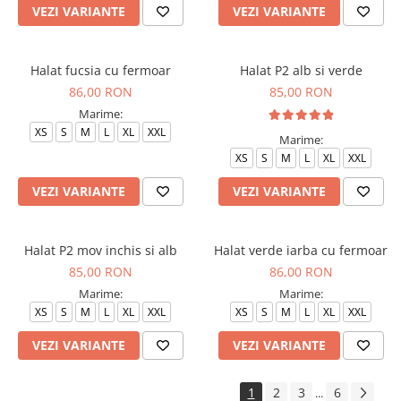
VEZI VARIANTE
VEZI VARIANTE
Halat fucsia cu fermoar
Halat P2 alb si verde
86,00 RON
85,00 RON
Marime:
XS
S
M
L
XL
XXL
Marime:
XS
S
M
L
XL
XXL
VEZI VARIANTE
VEZI VARIANTE
Halat P2 mov inchis si alb
Halat verde iarba cu fermoar
85,00 RON
86,00 RON
Marime:
Marime:
XS
S
M
L
XL
XXL
XS
S
M
L
XL
XXL
VEZI VARIANTE
VEZI VARIANTE
1
2
3
6
...