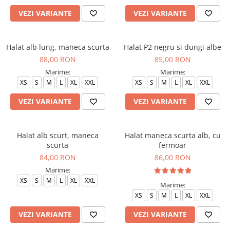
VEZI VARIANTE
VEZI VARIANTE
Halat alb lung, maneca scurta
Halat P2 negru si dungi albe
88,00 RON
85,00 RON
Marime:
Marime:
XS
S
M
L
XL
XXL
XS
S
M
L
XL
XXL
VEZI VARIANTE
VEZI VARIANTE
Halat alb scurt, maneca
Halat maneca scurta alb, cu
scurta
fermoar
84,00 RON
86,00 RON
Marime:
XS
S
M
L
XL
XXL
Marime:
XS
S
M
L
XL
XXL
VEZI VARIANTE
VEZI VARIANTE