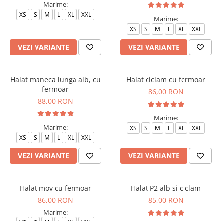
Marime:
XS
S
M
L
XL
XXL
Marime:
XS
S
M
L
XL
XXL
VEZI VARIANTE
VEZI VARIANTE
Halat maneca lunga alb, cu
Halat ciclam cu fermoar
fermoar
86,00 RON
88,00 RON
Marime:
Marime:
XS
S
M
L
XL
XXL
XS
S
M
L
XL
XXL
VEZI VARIANTE
VEZI VARIANTE
Halat mov cu fermoar
Halat P2 alb si ciclam
86,00 RON
85,00 RON
Marime: