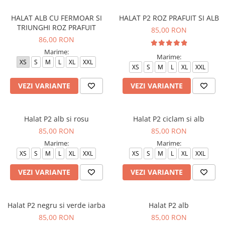
HALAT ALB CU FERMOAR SI
HALAT P2 ROZ PRAFUIT SI ALB
TRIUNGHI ROZ PRAFUIT
85,00 RON
86,00 RON
Marime:
Marime:
XS
S
M
L
XL
XXL
XS
S
M
L
XL
XXL
VEZI VARIANTE
VEZI VARIANTE
Halat P2 alb si rosu
Halat P2 ciclam si alb
85,00 RON
85,00 RON
Marime:
Marime:
XS
S
M
L
XL
XXL
XS
S
M
L
XL
XXL
VEZI VARIANTE
VEZI VARIANTE
Halat P2 negru si verde iarba
Halat P2 alb
85,00 RON
85,00 RON