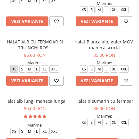
XS
S
M
L
XL
XXL
Marime:
XS
S
M
L
XL
XXL
VEZI VARIANTE
VEZI VARIANTE
HALAT ALB CU FERMOAR SI
Halat Bianca alb, guler MOV,
TRIUNGHI ROSU
maneca scurta
86,00 RON
85,00 RON
Marime:
Marime:
XS
S
M
L
XL
XXL
XS
S
M
L
XL
XXL
VEZI VARIANTE
VEZI VARIANTE
Halat alb lung, maneca lunga
Halat bleumarin cu fermoar
90,00 RON
86,00 RON
Marime:
XS
S
M
L
XL
XXL
Marime:
XS
S
M
L
XL
XXL