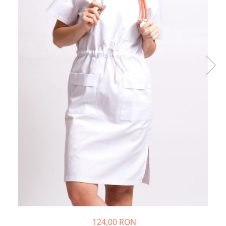
Halate medicale barbati
Halate medicale P2 cu fluturas
Halate medicale cu nasturi
Halate medicale cu fermoar
Halate medicale polar - unisex
Halate medicale albe
Fuste, Sarafane
Sarafane Mira
Fuste medicale
Sarafane medicale
Veste, Jachete
Veste de lucru
Jachete de lucru
Articole din Polar
Jachete de lucru
124,00 RON