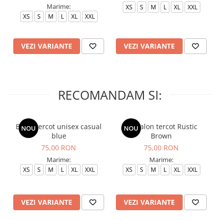
Marime:
XS
S
M
L
XL
XXL
XS
S
M
L
XL
XXL
VEZI VARIANTE
VEZI VARIANTE
RECOMANDAM SI:
Bluza tercot unisex casual
Pantalon tercot Rustic
NOU
NOU
blue
Brown
75,00 RON
75,00 RON
Marime:
Marime:
XS
S
M
L
XL
XXL
XS
S
M
L
XL
XXL
VEZI VARIANTE
VEZI VARIANTE