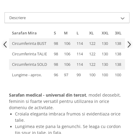
Descriere
Sarafan Mira
S
M
L
XL
XXL
3XL
Circumferinta BUST
98
106
114
122
130
138
Circumferinta TALIE
98
106
114
122
130
138
Circumferinta SOLD
98
106
114
122
130
138
Lungime - aprox.
96
97
99
100
100
100
Sarafan medical - universal din tercot
, model deosebit,
feminin si foarte versatil pentru utilizarea in orice
domeniu de activitate.
Croiala eleganta imbraca frumos si evidentiaza orice
talie.
Lungimea este pana la genunchi. Se leaga cu cordon
tip snur in talie, in fata.