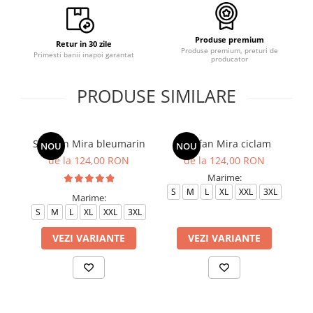
Produse premium
Retur in 30 zile
Produse premium, preturi de
Primesti banii inapoi garantat
producator
PRODUSE SIMILARE
Sarafan Mira bleumarin
Sarafan Mira ciclam
Sa
NOU
NOU
de la 124,00 RON
de la 124,00 RON
Marime:
S
M
L
XL
XXL
3XL
S
Marime:
S
M
L
XL
XXL
3XL
VEZI VARIANTE
VEZI VARIANTE