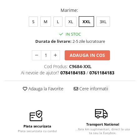
Veste de lucru
Marime
:
Halate medicale polar - unisex
S
M
L
XL
XXL
3XL
HoReCa
Sorturi restaurante
IN STOC
Durata de livrare:
2-5 zile lucratoare
Tricouri de lucru
Saboti medicali
ADAUGA IN COS
Bonete
Cod Produs:
C9684-XXL
ACCESORII
Ai nevoie de ajutor?
0784184183
/
0761184183
Noutati
Adauga la Favorite
Cere informatii
Transport National
Plata securizata
...fara km suplimentari, direct la usa
Plata securizata cu cardul
ta sau la Easybox.