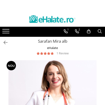
Toate Produsele
Costume Medicale
1
2
Bluze Unisex
Pantaloni Unisex
Sarafan Mira alb
Costume Unisex
eHalate
Bluze Medicale
1 Review
Bluze unisex cu imprimeuri
NOU
Bluze Maria
Bluze medicale uni
Halate medicale
Halate Bianca
Bluze Maria
Halate medicale femei